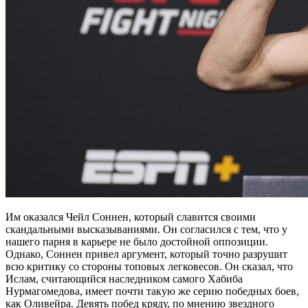
Им оказался Чейл Соннен, который славится своими
скандальными высказываниями. Он согласился с тем, что у
нашего парня в карьере не было достойной оппозиции.
Однако, Соннен привел аргумент, который точно разрушит
всю критику со стороны топовых легковесов. Он сказал, что
Ислам, считающийся наследником самого Хабиба
Нурмагомедова, имеет почти такую же серию победных боев,
как Оливейра. Девять побед кряду, по мнению звездного