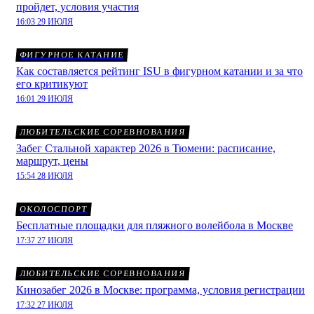
пройдет, условия участия
16:03 29 ИЮЛЯ
ФИГУРНОЕ КАТАНИЕ
Как составляется рейтинг ISU в фигурном катании и за что
его критикуют
16:01 29 ИЮЛЯ
ЛЮБИТЕЛЬСКИЕ СОРЕВНОВАНИЯ
Забег Стальной характер 2026 в Тюмени: расписание,
маршрут, цены
15:54 28 ИЮЛЯ
ОКОЛОСПОРТ
Бесплатные площадки для пляжного волейбола в Москве
17:37 27 ИЮЛЯ
ЛЮБИТЕЛЬСКИЕ СОРЕВНОВАНИЯ
Кинозабег 2026 в Москве: программа, условия регистрации
17:32 27 ИЮЛЯ