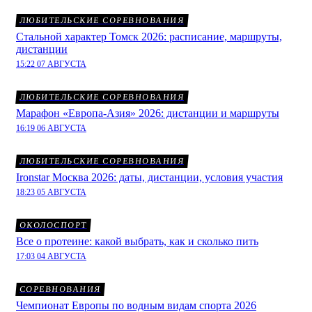
ЛЮБИТЕЛЬСКИЕ СОРЕВНОВАНИЯ
Стальной характер Томск 2026: расписание, маршруты,
дистанции
15:22 07 АВГУСТА
ЛЮБИТЕЛЬСКИЕ СОРЕВНОВАНИЯ
Марафон «Европа-Азия» 2026: дистанции и маршруты
16:19 06 АВГУСТА
ЛЮБИТЕЛЬСКИЕ СОРЕВНОВАНИЯ
Ironstar Москва 2026: даты, дистанции, условия участия
18:23 05 АВГУСТА
ОКОЛОСПОРТ
Все о протеине: какой выбрать, как и сколько пить
17:03 04 АВГУСТА
СОРЕВНОВАНИЯ
Чемпионат Европы по водным видам спорта 2026