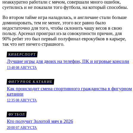
неаккуратно работали с мячом, совершали много ошибок,
суетились и не показали того футбола, на который способны.
Во втором тайме игра наладилась, и англичане стали больше
доминировать, тем не менее, этого все равно было
недостаточно для того, чтобы склонить чашу весов в свою
пользу. Арсенал проиграл из-за совокупности причин, для
90% ребят это был первый полуфинал еврокубков в карьере,
так что нет ничего страшного.
КИБЕРСПОРТ
Лучшие игры для двоих на телефон, ПК и игровые консоли
13:48 08 АВГУСТА
ФИГУРНОЕ КАТАНИЕ
Как происходит смена спортивного гражданства в фигурном
катании
12:35 08 АВГУСТА
ФУТБОЛ
Кто получит Золотой мяч в 2026
20:00 07 АВГУСТА