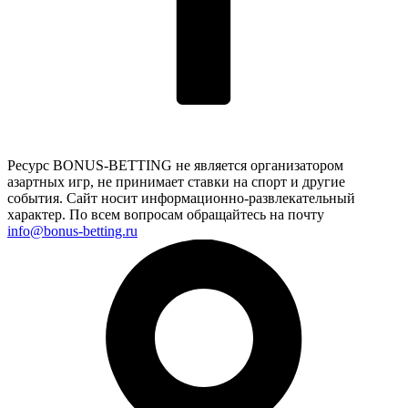
Ресурс BONUS-BETTING не является организатором
азартных игр, не принимает ставки на спорт и другие
события. Сайт носит информационно-развлекательный
характер. По всем вопросам обращайтесь на почту
info@bonus-betting.ru