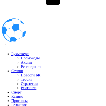
Букмекеры
Промокоды
Акции
Регистрация
Ставки
Новости БК
Теория
Стратегии
Рейтинги
Спорт
Казино
Прогнозы
Редакция