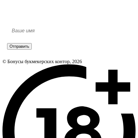
Отправить
© Бонусы букмекерских контор, 2026