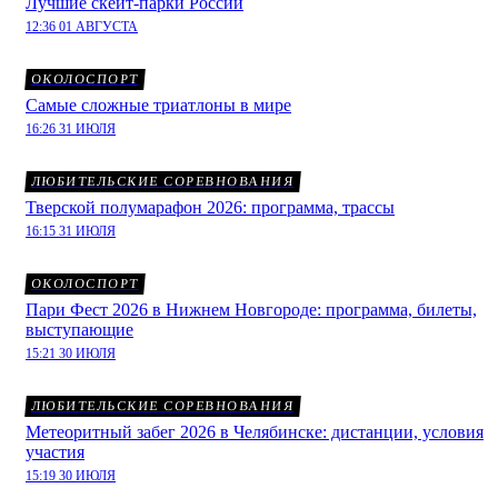
Лучшие скейт-парки России
12:36 01 АВГУСТА
ОКОЛОСПОРТ
Самые сложные триатлоны в мире
16:26 31 ИЮЛЯ
ЛЮБИТЕЛЬСКИЕ СОРЕВНОВАНИЯ
Тверской полумарафон 2026: программа, трассы
16:15 31 ИЮЛЯ
ОКОЛОСПОРТ
Пари Фест 2026 в Нижнем Новгороде: программа, билеты,
выступающие
15:21 30 ИЮЛЯ
ЛЮБИТЕЛЬСКИЕ СОРЕВНОВАНИЯ
Метеоритный забег 2026 в Челябинске: дистанции, условия
участия
15:19 30 ИЮЛЯ