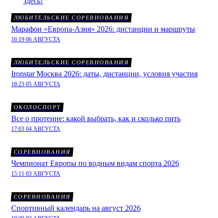
здесь!
ЛЮБИТЕЛЬСКИЕ СОРЕВНОВАНИЯ
Марафон «Европа-Азия» 2026: дистанции и маршруты
16:19 06 АВГУСТА
ЛЮБИТЕЛЬСКИЕ СОРЕВНОВАНИЯ
Ironstar Москва 2026: даты, дистанции, условия участия
18:23 05 АВГУСТА
ОКОЛОСПОРТ
Все о протеине: какой выбрать, как и сколько пить
17:03 04 АВГУСТА
СОРЕВНОВАНИЯ
Чемпионат Европы по водным видам спорта 2026
15:11 03 АВГУСТА
СОРЕВНОВАНИЯ
Спортивный календарь на август 2026