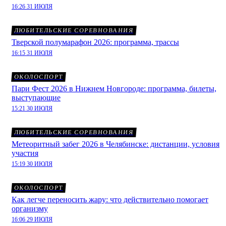
16:26 31 ИЮЛЯ
ЛЮБИТЕЛЬСКИЕ СОРЕВНОВАНИЯ
Тверской полумарафон 2026: программа, трассы
16:15 31 ИЮЛЯ
ОКОЛОСПОРТ
Пари Фест 2026 в Нижнем Новгороде: программа, билеты,
выступающие
15:21 30 ИЮЛЯ
ЛЮБИТЕЛЬСКИЕ СОРЕВНОВАНИЯ
Метеоритный забег 2026 в Челябинске: дистанции, условия
участия
15:19 30 ИЮЛЯ
ОКОЛОСПОРТ
Как легче переносить жару: что действительно помогает
организму
16:06 29 ИЮЛЯ