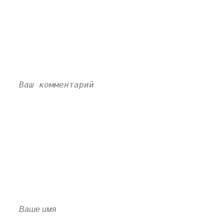
Бавария нацелилась на
Ришарлисона: комментарии
Пока нет комментариев. Напишите свой и станьте
первым!