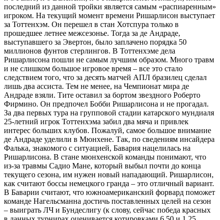
последний из данной тройки является самым «распиаренным»
игроком. На текущий момент времени Ришарлисон выступает
за Тоттенхэм. Он перешел в стан Хотспура только в
прошедшее летнее межсезонье. Тогда за де Андраде,
выступавшего за Эвертон, было заплачено порядка 50
миллионов фунтов стерлингов. В Тоттенхэме дела
Ришарлисона пошли не самым лучшим образом. Много травм
и не слишком большое игровое время – все это стало
следствием того, что за десять матчей АПЛ бразилец сделал
лишь два ассиста. Тем не менее, на Чемпионат мира де
Андраде взяли. Тите оставил за бортом звездного Роберто
Фирмино. Он предпочел Бобби Ришарлисона и не прогадал.
За два первых тура на групповой стадии катарского мундиаля
25-летний игрок Тоттенхэма забил два мяча и привлек
интерес больших клубов. Пожалуй, самое большое внимание
де Андраде уделили в Мюнхене. Так, по сведениям инсайдера
Фалька, знакомого с ситуацией, Бавария нацелилась на
Ришарлисона. В стане мюнхенской команды понимают, что
из-за травмы Садио Мане, который выбыл почти до конца
текущего сезона, им нужен новый нападающий. Ришарлисон,
как считают боссы немецкого гранда – это отличный вариант.
В Баварии считают, что южноамериканский форвард поможет
команде Нагельсманна достичь поставленных целей на сезон
– выиграть ЛЧ и Бундеслигу (к слову, сейчас победа красных
в данных турнирах оценивается котировками 6.50 и 1.25