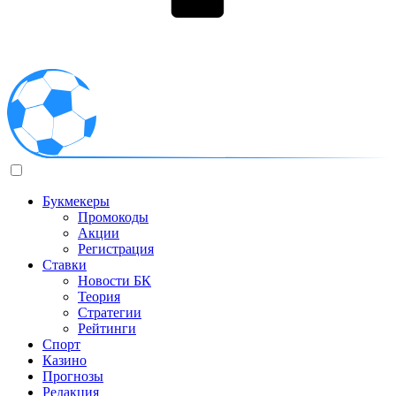
Букмекеры
Промокоды
Акции
Регистрация
Ставки
Новости БК
Теория
Стратегии
Рейтинги
Спорт
Казино
Прогнозы
Редакция