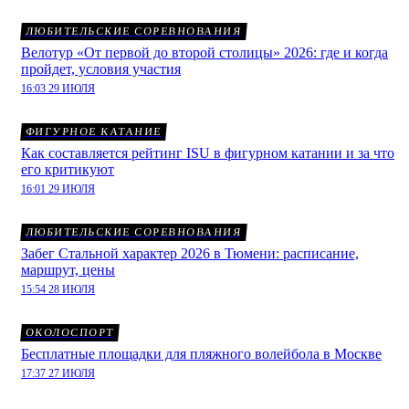
ЛЮБИТЕЛЬСКИЕ СОРЕВНОВАНИЯ
Велотур «От первой до второй столицы» 2026: где и когда
пройдет, условия участия
16:03 29 ИЮЛЯ
ФИГУРНОЕ КАТАНИЕ
Как составляется рейтинг ISU в фигурном катании и за что
его критикуют
16:01 29 ИЮЛЯ
ЛЮБИТЕЛЬСКИЕ СОРЕВНОВАНИЯ
Забег Стальной характер 2026 в Тюмени: расписание,
маршрут, цены
15:54 28 ИЮЛЯ
ОКОЛОСПОРТ
Бесплатные площадки для пляжного волейбола в Москве
17:37 27 ИЮЛЯ