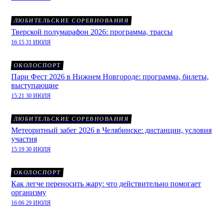
ЛЮБИТЕЛЬСКИЕ СОРЕВНОВАНИЯ
Тверской полумарафон 2026: программа, трассы
16:15 31 ИЮЛЯ
ОКОЛОСПОРТ
Пари Фест 2026 в Нижнем Новгороде: программа, билеты,
выступающие
15:21 30 ИЮЛЯ
ЛЮБИТЕЛЬСКИЕ СОРЕВНОВАНИЯ
Метеоритный забег 2026 в Челябинске: дистанции, условия
участия
15:19 30 ИЮЛЯ
ОКОЛОСПОРТ
Как легче переносить жару: что действительно помогает
организму
16:06 29 ИЮЛЯ