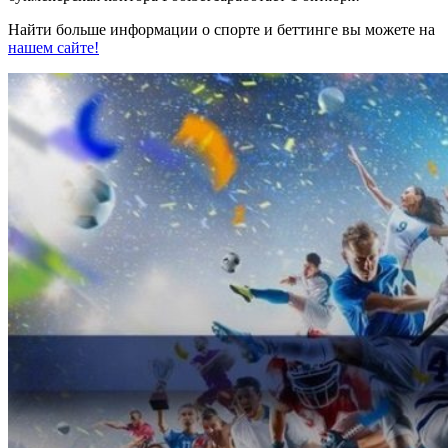
Найти больше информации о спорте и беттинге вы можете на
нашем сайте!