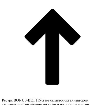
Ресурс BONUS-BETTING не является организатором
азартных игр, не принимает ставки на спорт и другие