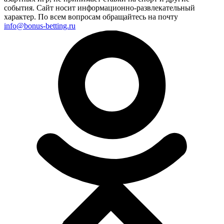
события. Сайт носит информационно-развлекательный
характер. По всем вопросам обращайтесь на почту
info@bonus-betting.ru