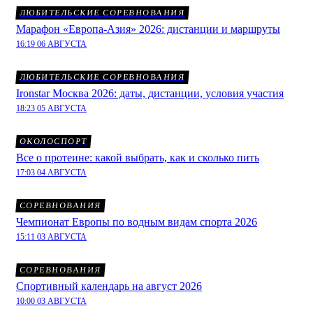
ЛЮБИТЕЛЬСКИЕ СОРЕВНОВАНИЯ
Марафон «Европа-Азия» 2026: дистанции и маршруты
16:19 06 АВГУСТА
ЛЮБИТЕЛЬСКИЕ СОРЕВНОВАНИЯ
Ironstar Москва 2026: даты, дистанции, условия участия
18:23 05 АВГУСТА
ОКОЛОСПОРТ
Все о протеине: какой выбрать, как и сколько пить
17:03 04 АВГУСТА
СОРЕВНОВАНИЯ
Чемпионат Европы по водным видам спорта 2026
15:11 03 АВГУСТА
СОРЕВНОВАНИЯ
Спортивный календарь на август 2026
10:00 03 АВГУСТА