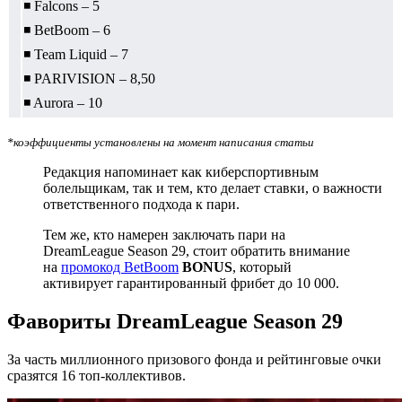
◾ Falcons – 5
◾ BetBoom – 6
◾ Team Liquid – 7
◾ PARIVISION – 8,50
◾ Aurora – 10
*коэффициенты установлены на момент написания статьи
Редакция напоминает как киберспортивным
болельщикам, так и тем, кто делает ставки, о важности
ответственного подхода к пари.
Тем же, кто намерен заключать пари на
DreamLeague Season 29, стоит обратить внимание
на
промокод BetBoom
BONUS
, который
активирует гарантированный фрибет до 10 000.
Фавориты DreamLeague Season 29
За часть миллионного призового фонда и рейтинговые очки
сразятся 16 топ-коллективов.