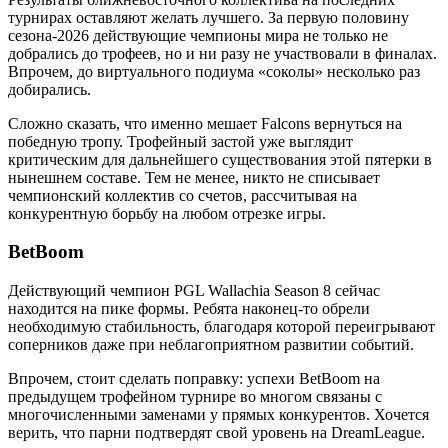
турнирах оставляют желать лучшего. За первую половину
сезона-2026 действующие чемпионы мира не только не
добрались до трофеев, но и ни разу не участвовали в финалах.
Впрочем, до виртуального подиума «соколы» несколько раз
добирались.
Сложно сказать, что именно мешает Falcons вернуться на
победную тропу. Трофейный застой уже выглядит
критическим для дальнейшего существования этой пятерки в
нынешнем составе. Тем не менее, никто не списывает
чемпионский коллектив со счетов, рассчитывая на
конкурентную борьбу на любом отрезке игры.
BetBoom
Действующий чемпион PGL Wallachia Season 8 сейчас
находится на пике формы. Ребята наконец-то обрели
необходимую стабильность, благодаря которой переигрывают
соперников даже при неблагоприятном развитии событий.
Впрочем, стоит сделать поправку: успехи BetBoom на
предыдущем трофейном турнире во многом связаны с
многочисленными заменами у прямых конкурентов. Хочется
верить, что парни подтвердят свой уровень на DreamLeague.