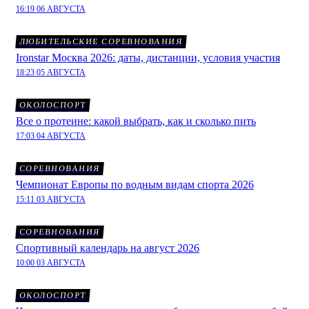
16:19 06 АВГУСТА
ЛЮБИТЕЛЬСКИЕ СОРЕВНОВАНИЯ
Ironstar Москва 2026: даты, дистанции, условия участия
18:23 05 АВГУСТА
ОКОЛОСПОРТ
Все о протеине: какой выбрать, как и сколько пить
17:03 04 АВГУСТА
СОРЕВНОВАНИЯ
Чемпионат Европы по водным видам спорта 2026
15:11 03 АВГУСТА
СОРЕВНОВАНИЯ
Спортивный календарь на август 2026
10:00 03 АВГУСТА
ОКОЛОСПОРТ