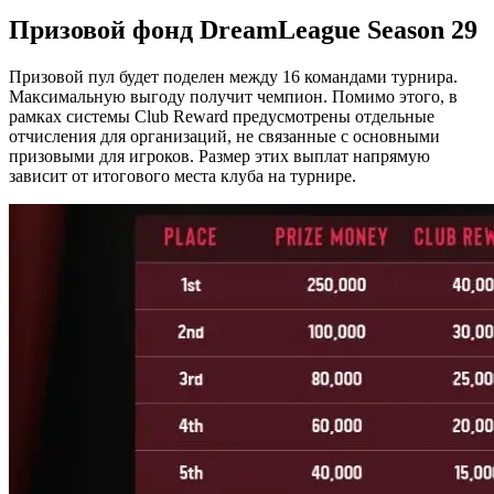
Призовой фонд DreamLeague Season 29
Призовой пул будет поделен между 16 командами турнира.
Максимальную выгоду получит чемпион. Помимо этого, в
рамках системы Club Reward предусмотрены отдельные
отчисления для организаций, не связанные с основными
призовыми для игроков. Размер этих выплат напрямую
зависит от итогового места клуба на турнире.