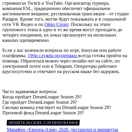
стримингах Twitch и YouTube. Организатор турнира,
компания ESL, традиционно обеспечит официальное
англоязычное вещание, русскоязычная трансляция – от студии
Paragon. Кроме того, матчи будут показывать и в социальной
сети VK Видео и по
Okko Спорт
. Поскольку на этапе
группового этапа в одно и то же время могут проходить до
четырех поединков, их показ организуют на нескольких
каналах одновременно.
Если у вас возникли вопросы по игре, бонусам или работе
платформы,
1Win служба поддержки
всегда готова прийти на
помощь. Обратиться можно через онлайн-чат на сайте, по
электронной почте или в Telegram. Операторы работают
круглосуточно и отвечают на русском языке без задержек.
Часто задаваемые вопросы
Когда пройдет DreamLeague Season 29?
Где пройдет DreamLeague Season 29?
Сколько команд участвует на DreamLeague Season 29?
Призовой фонд DreamLeague Season 29?
ЛЮБИТЕЛЬСКИЕ СОРЕВНОВАНИЯ
Марафон «Европа-Азия» 2026: дистанции и маршруты