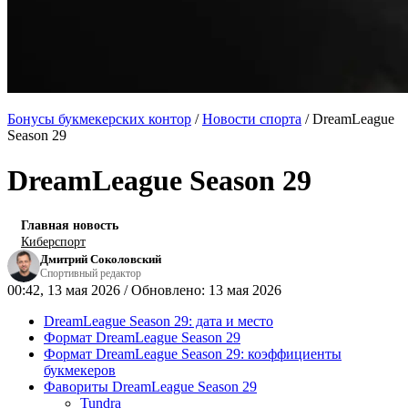
Бонусы букмекерских контор
/
Новости спорта
/
DreamLeague
Season 29
DreamLeague Season 29
Главная новость
Киберспорт
Дмитрий Соколовский
Спортивный редактор
00:42, 13 мая 2026 / Обновлено: 13 мая 2026
DreamLeague Season 29: дата и место
Формат DreamLeague Season 29
Формат DreamLeague Season 29: коэффициенты
букмекеров
Фавориты DreamLeague Season 29
Tundra