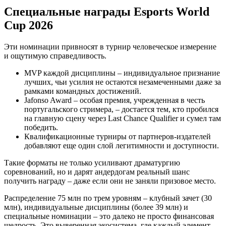
Специальные награды Esports World
Cup 2026
Эти номинации привносят в турнир человеческое измерение
и ощутимую справедливость.
MVP каждой дисциплины – индивидуальное признание
лучших, чьи усилия не остаются незамеченными даже за
рамками командных достижений.
Jafonso Award – особая премия, учрежденная в честь
португальского стримера, – достается тем, кто пробился
на главную сцену через Last Chance Qualifier и сумел там
победить.
Квалификационные турниры от партнеров-издателей
добавляют еще один слой легитимности и доступности.
Такие форматы не только усиливают драматургию
соревнований, но и дарят андердогам реальный шанс
получить награду – даже если они не заняли призовое место.
Распределение 75 млн по трем уровням – клубный зачет (30
млн), индивидуальные дисциплины (более 39 млн) и
специальные номинации – это далеко не просто финансовая
щедрость. Это выверенная экосистема, где каждый элемент