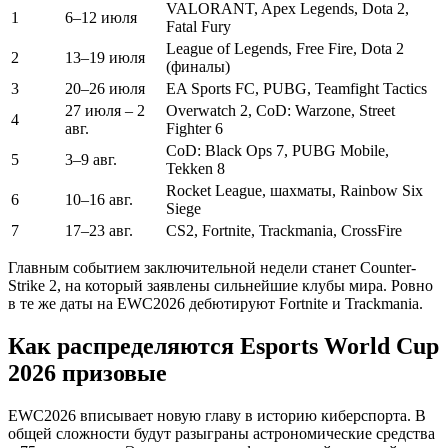
VALORANT, Apex Legends, Dota 2,
1
6–12 июля
Fatal Fury
League of Legends, Free Fire, Dota 2
2
13–19 июля
(финалы)
3
20–26 июля
EA Sports FC, PUBG, Teamfight Tactics
27 июля – 2
Overwatch 2, CoD: Warzone, Street
4
авг.
Fighter 6
CoD: Black Ops 7, PUBG Mobile,
5
3–9 авг.
Tekken 8
Rocket League, шахматы, Rainbow Six
6
10–16 авг.
Siege
7
17–23 авг.
CS2, Fortnite, Trackmania, CrossFire
Главным событием заключительной недели станет Counter-
Strike 2, на который заявлены сильнейшие клубы мира. Ровно
в те же даты на EWC2026 дебютируют Fortnite и Trackmania.
Как распределяются Esports World Cup
2026 призовые
EWC2026 вписывает новую главу в историю киберспорта. В
общей сложности будут разыграны астрономические средства