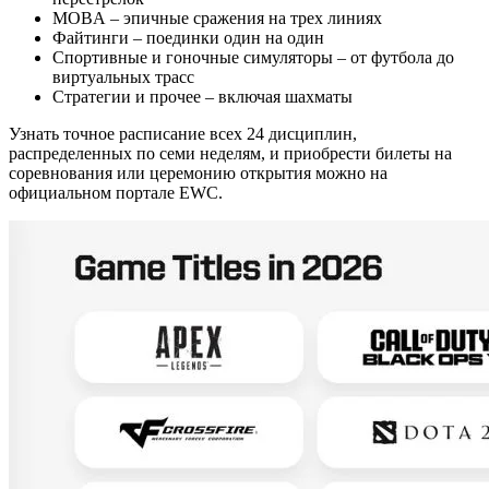
MOBA – эпичные сражения на трех линиях
Файтинги – поединки один на один
Спортивные и гоночные симуляторы – от футбола до
виртуальных трасс
Стратегии и прочее – включая шахматы
Узнать точное расписание всех 24 дисциплин,
распределенных по семи неделям, и приобрести билеты на
соревнования или церемонию открытия можно на
официальном портале EWC.