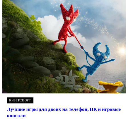
КИБЕРСПОРТ
Лучшие игры для двоих на телефон, ПК и игровые
консоли