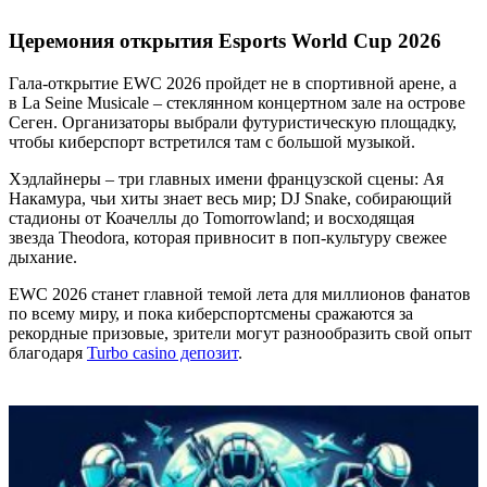
Церемония открытия Esports World Cup 2026
Гала-открытие EWC 2026 пройдет не в спортивной арене, а
в La Seine Musicale – стеклянном концертном зале на острове
Сеген. Организаторы выбрали футуристическую площадку,
чтобы киберспорт встретился там с большой музыкой.
Хэдлайнеры – три главных имени французской сцены: Ая
Накамура, чьи хиты знает весь мир; DJ Snake, собирающий
стадионы от Коачеллы до Tomorrowland; и восходящая
звезда Theodora, которая привносит в поп-культуру свежее
дыхание.
EWC 2026 станет главной темой лета для миллионов фанатов
по всему миру, и пока киберспортсмены сражаются за
рекордные призовые, зрители могут разнообразить свой опыт
благодаря
Turbo casino депозит
.