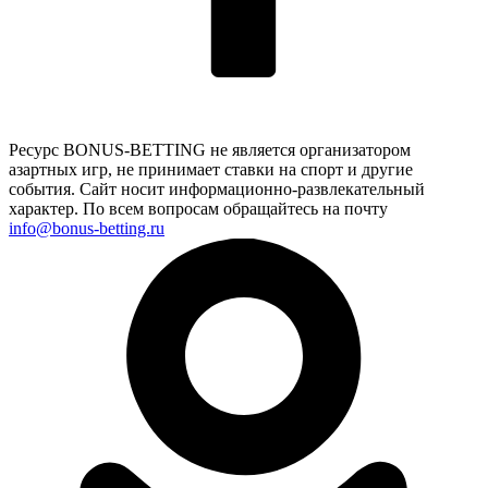
Ресурс BONUS-BETTING не является организатором
азартных игр, не принимает ставки на спорт и другие
события. Сайт носит информационно-развлекательный
характер. По всем вопросам обращайтесь на почту
info@bonus-betting.ru