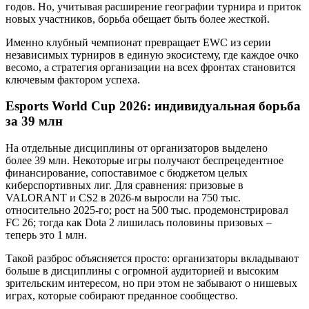
годов. Но, учитывая расширение географии турнира и приток
новых участников, борьба обещает быть более жесткой.
Именно клубный чемпионат превращает EWC из серии
независимых турниров в единую экосистему, где каждое очко
весомо, а стратегия организации на всех фронтах становится
ключевым фактором успеха.
Esports World Cup 2026: индивидуальная борьба
за 39 млн
На отдельные дисциплины от организаторов выделено
более 39 млн. Некоторые игры получают беспрецедентное
финансирование, сопоставимое с бюджетом целых
киберспортивных лиг. Для сравнения: призовые в
VALORANT и CS2 в 2026-м выросли на 750 тыс.
относительно 2025-го; рост на 500 тыс. продемонстрировал
FC 26; тогда как Dota 2 лишилась половины призовых –
теперь это 1 млн.
Такой разброс объясняется просто: организаторы вкладывают
больше в дисциплины с огромной аудиторией и высоким
зрительским интересом, но при этом не забывают о нишевых
играх, которые собирают преданное сообщество.