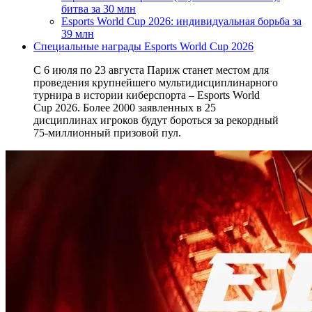
битва за 30 млн
Esports World Cup 2026: индивидуальная борьба за
39 млн
Специальные награды Esports World Cup 2026
С 6 июля по 23 августа Париж станет местом для
проведения крупнейшего мультидисциплинарного
турнира в истории киберспорта – Esports World
Cup 2026. Более 2000 заявленных в 25
дисциплинах игроков будут бороться за рекордный
75-миллионный призовой пул.