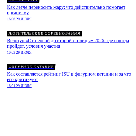
Как легче переносить жару: что действительно помогает
организму
16:06 29 ИЮЛЯ
ЛЮБИТЕЛЬСКИЕ СОРЕВНОВАНИЯ
Велотур «От первой до второй столицы» 2026: где и когда
пройдет, условия участия
16:03 29 ИЮЛЯ
ФИГУРНОЕ КАТАНИЕ
Как составляется рейтинг ISU в фигурном катании и за что
его критикуют
16:01 29 ИЮЛЯ
Хабиб окончательно покину
сферу MMA: комментарии
Пока нет комментариев. Напишите свой и станьте