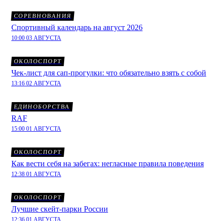
СОРЕВНОВАНИЯ
Спортивный календарь на август 2026
10:00 03 АВГУСТА
ОКОЛОСПОРТ
Чек-лист для сап-прогулки: что обязательно взять с собой
13:16 02 АВГУСТА
ЕДИНОБОРСТВА
RAF
15:00 01 АВГУСТА
ОКОЛОСПОРТ
Как вести себя на забегах: негласные правила поведения
12:38 01 АВГУСТА
ОКОЛОСПОРТ
Лучшие скейт-парки России
12:36 01 АВГУСТА