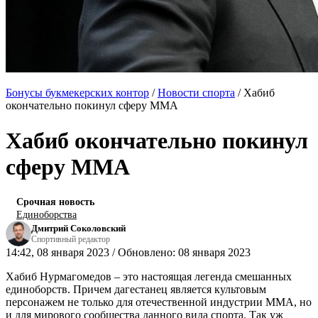
Бонусы букмекерских контор
/
Новости спорта
/
Хабиб
окончательно покинул сферу MMA
Хабиб окончательно покинул
сферу MMA
Срочная новость
Единоборства
Дмитрий Соколовский
Спортивный редактор
14:42, 08 января 2023 / Обновлено: 08 января 2023
Хабиб Нурмагомедов – это настоящая легенда смешанных
единоборств. Причем дагестанец является культовым
персонажем не только для отечественной индустрии MMA, но
и для мирового сообщества данного вида спорта. Так уж