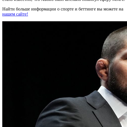
Найти больше информации о спорте и беттинге вы можете на
нашем сайте!