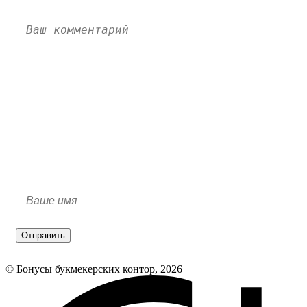
первым!
Отправить
© Бонусы букмекерских контор, 2026