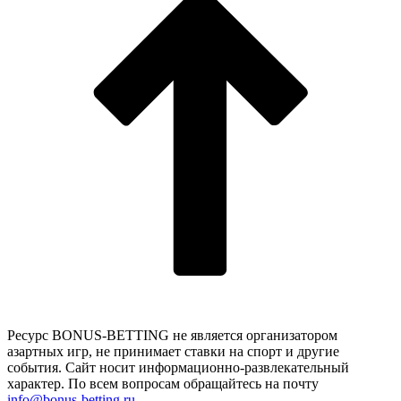
Ресурс BONUS-BETTING не является организатором
азартных игр, не принимает ставки на спорт и другие
события. Сайт носит информационно-развлекательный
характер. По всем вопросам обращайтесь на почту
info@bonus-betting.ru