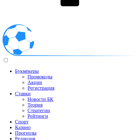
Букмекеры
Промокоды
Акции
Регистрация
Ставки
Новости БК
Теория
Стратегии
Рейтинги
Спорт
Казино
Прогнозы
Редакция