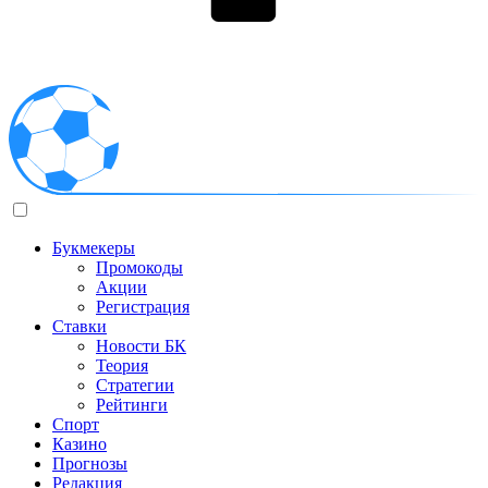
Букмекеры
Промокоды
Акции
Регистрация
Ставки
Новости БК
Теория
Стратегии
Рейтинги
Спорт
Казино
Прогнозы
Редакция