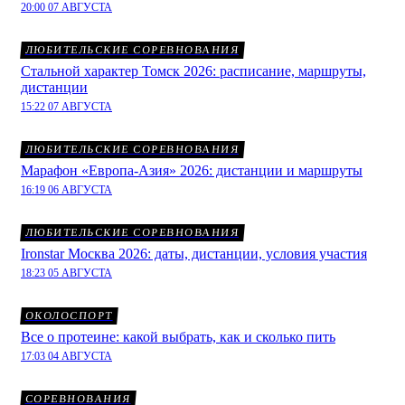
20:00 07 АВГУСТА
ЛЮБИТЕЛЬСКИЕ СОРЕВНОВАНИЯ
Стальной характер Томск 2026: расписание, маршруты,
дистанции
15:22 07 АВГУСТА
ЛЮБИТЕЛЬСКИЕ СОРЕВНОВАНИЯ
Марафон «Европа-Азия» 2026: дистанции и маршруты
16:19 06 АВГУСТА
ЛЮБИТЕЛЬСКИЕ СОРЕВНОВАНИЯ
Ironstar Москва 2026: даты, дистанции, условия участия
18:23 05 АВГУСТА
ОКОЛОСПОРТ
Все о протеине: какой выбрать, как и сколько пить
17:03 04 АВГУСТА
СОРЕВНОВАНИЯ