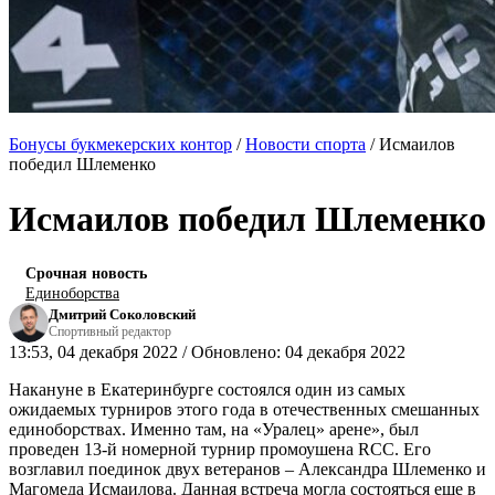
Бонусы букмекерских контор
/
Новости спорта
/
Исмаилов
победил Шлеменко
Исмаилов победил Шлеменко
Срочная новость
Единоборства
Дмитрий Соколовский
Спортивный редактор
13:53, 04 декабря 2022 / Обновлено: 04 декабря 2022
Накануне в Екатеринбурге состоялся один из самых
ожидаемых турниров этого года в отечественных смешанных
единоборствах. Именно там, на «Уралец» арене», был
проведен 13-й номерной турнир промоушена RCC. Его
возглавил поединок двух ветеранов – Александра Шлеменко и
Магомеда Исмаилова. Данная встреча могла состояться еще в