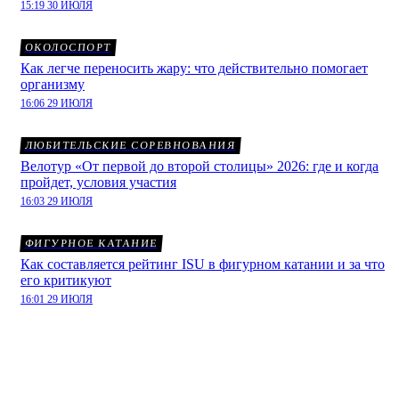
15:19 30 ИЮЛЯ
ОКОЛОСПОРТ
Как легче переносить жару: что действительно помогает
организму
16:06 29 ИЮЛЯ
ЛЮБИТЕЛЬСКИЕ СОРЕВНОВАНИЯ
Велотур «От первой до второй столицы» 2026: где и когда
пройдет, условия участия
16:03 29 ИЮЛЯ
ФИГУРНОЕ КАТАНИЕ
Как составляется рейтинг ISU в фигурном катании и за что
его критикуют
16:01 29 ИЮЛЯ
Исмаилов победил
Шлеменко: комментарии