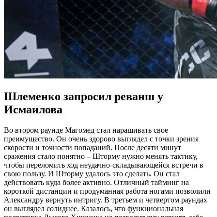
Шлеменко запросил реванш у
Исмаилова
Во втором раунде Магомед стал наращивать свое
преимущество. Он очень здорово выглядел с точки зрения
скорости и точности попаданий. После десяти минут
сражения стало понятно – Шторму нужно менять тактику,
чтобы переломить ход неудачно-складывающейся встречи в
свою пользу. И Шторму удалось это сделать. Он стал
действовать куда более активно. Отличный тайминг на
короткой дистанции и продуманная работа ногами позволили
Александру вернуть интригу. В третьем и четвертом раундах
он выглядел солиднее. Казалось, что функциональная