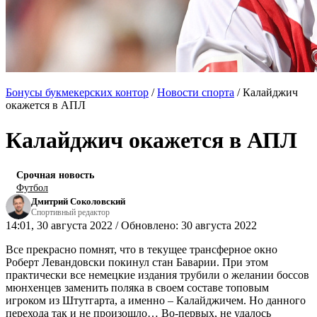
Бонусы букмекерских контор
/
Новости спорта
/
Калайджич
окажется в АПЛ
Калайджич окажется в АПЛ
Срочная новость
Футбол
Дмитрий Соколовский
Спортивный редактор
14:01, 30 августа 2022 / Обновлено: 30 августа 2022
Все прекрасно помнят, что в текущее трансферное окно
Роберт Левандовски покинул стан Баварии. При этом
практически все немецкие издания трубили о желании боссов
мюнхенцев заменить поляка в своем составе топовым
игроком из Штутгарта, а именно – Калайджичем. Но данного
перехода так и не произошло… Во-первых, не удалось