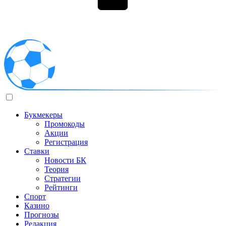
Букмекеры
Промокоды
Акции
Регистрация
Ставки
Новости БК
Теория
Стратегии
Рейтинги
Спорт
Казино
Прогнозы
Редакция