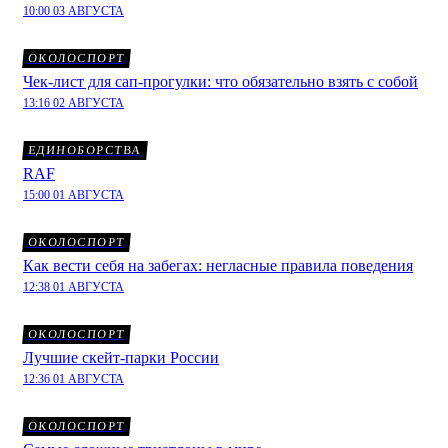
10:00 03 АВГУСТА
ОКОЛОСПОРТ
Чек-лист для сап-прогулки: что обязательно взять с собой
13:16 02 АВГУСТА
ЕДИНОБОРСТВА
RAF
15:00 01 АВГУСТА
ОКОЛОСПОРТ
Как вести себя на забегах: негласные правила поведения
12:38 01 АВГУСТА
ОКОЛОСПОРТ
Лучшие скейт-парки России
12:36 01 АВГУСТА
ОКОЛОСПОРТ