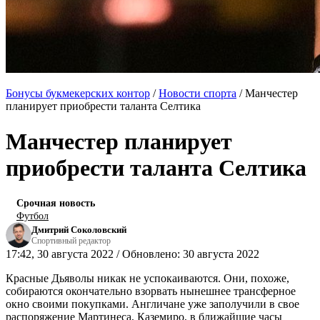
Бонусы букмекерских контор
/
Новости спорта
/
Манчестер
планирует приобрести таланта Селтика
Манчестер планирует
приобрести таланта Селтика
Срочная новость
Футбол
Дмитрий Соколовский
Спортивный редактор
17:42, 30 августа 2022 / Обновлено: 30 августа 2022
Красные Дьяволы никак не успокаиваются. Они, похоже,
собираются окончательно взорвать нынешнее трансферное
окно своими покупками. Англичане уже заполучили в свое
распоряжение Мартинеса, Каземиро, в ближайшие часы