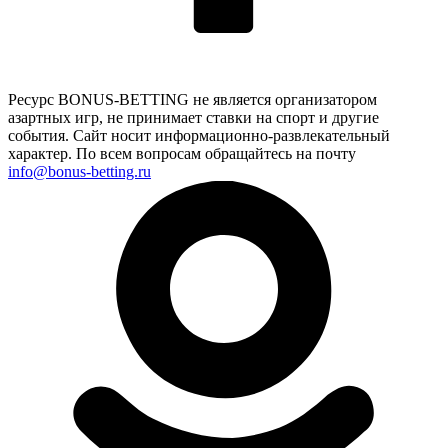
Ресурс BONUS-BETTING не является организатором
азартных игр, не принимает ставки на спорт и другие
события. Сайт носит информационно-развлекательный
характер. По всем вопросам обращайтесь на почту
info@bonus-betting.ru