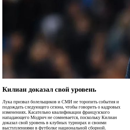
Килиан доказал свой уровень
Лука призвал болельщиков и СМИ не торопить события и
подождать следующего сезона, чтобы говорить о кадровых
изменениях. Касательно квалификации французского
нападающего Модрич не сомневается, поскольку Килиан
доказал свой уровень в клубных турнирах и своими
выступлениями в футболке национальной сборной.