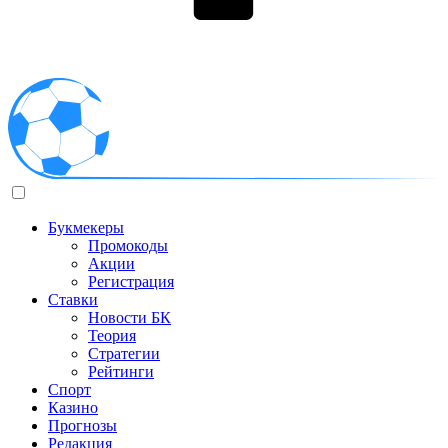
Букмекеры
Промокоды
Акции
Регистрация
Ставки
Новости БК
Теория
Стратегии
Рейтинги
Спорт
Казино
Прогнозы
Редакция