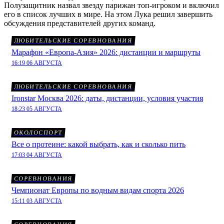
Полузащитник назвал звезду парижан топ-игроком и включил
его в список лучших в мире. На этом Лука решил завершить
обсуждения представителей других команд.
ЛЮБИТЕЛЬСКИЕ СОРЕВНОВАНИЯ
Марафон «Европа-Азия» 2026: дистанции и маршруты
16:19 06 АВГУСТА
ЛЮБИТЕЛЬСКИЕ СОРЕВНОВАНИЯ
Ironstar Москва 2026: даты, дистанции, условия участия
18:23 05 АВГУСТА
ОКОЛОСПОРТ
Все о протеине: какой выбрать, как и сколько пить
17:03 04 АВГУСТА
СОРЕВНОВАНИЯ
Чемпионат Европы по водным видам спорта 2026
15:11 03 АВГУСТА