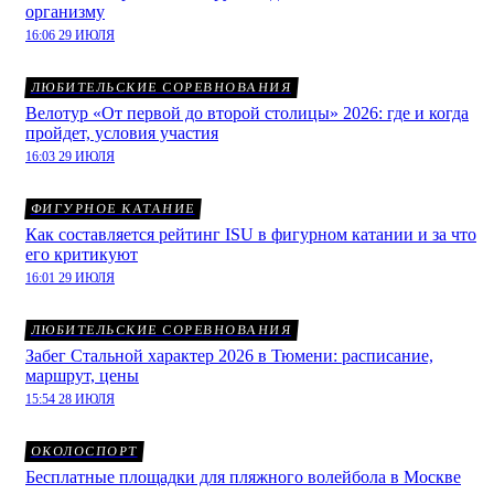
организму
16:06 29 ИЮЛЯ
ЛЮБИТЕЛЬСКИЕ СОРЕВНОВАНИЯ
Велотур «От первой до второй столицы» 2026: где и когда
пройдет, условия участия
16:03 29 ИЮЛЯ
ФИГУРНОЕ КАТАНИЕ
Как составляется рейтинг ISU в фигурном катании и за что
его критикуют
16:01 29 ИЮЛЯ
ЛЮБИТЕЛЬСКИЕ СОРЕВНОВАНИЯ
Забег Стальной характер 2026 в Тюмени: расписание,
маршрут, цены
15:54 28 ИЮЛЯ
ОКОЛОСПОРТ
Бесплатные площадки для пляжного волейбола в Москве