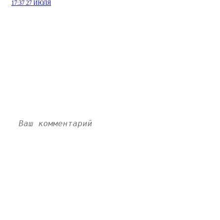
17:37 27 ИЮЛЯ
Модрич оценил шансы
перехода Мбаппе в “Реал”:
комментарии
Пока нет комментариев. Напишите свой и станьте
первым!