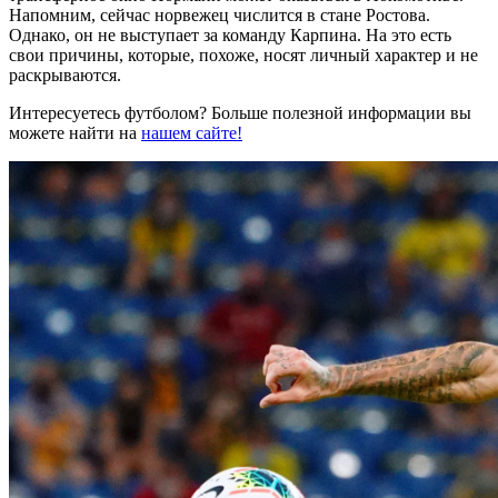
Напомним, сейчас норвежец числится в стане Ростова.
Однако, он не выступает за команду Карпина. На это есть
свои причины, которые, похоже, носят личный характер и не
раскрываются.
Интересуетесь футболом? Больше полезной информации вы
можете найти на
нашем сайте!