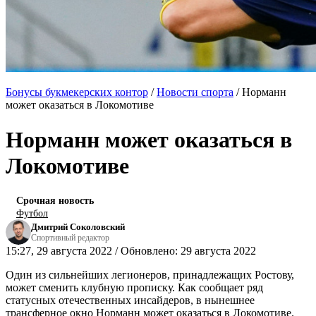
Бонусы букмекерских контор
/
Новости спорта
/
Норманн
может оказаться в Локомотиве
Норманн может оказаться в
Локомотиве
Срочная новость
Футбол
Дмитрий Соколовский
Спортивный редактор
15:27, 29 августа 2022 / Обновлено: 29 августа 2022
Один из сильнейших легионеров, принадлежащих Ростову,
может сменить клубную прописку. Как сообщает ряд
статусных отечественных инсайдеров, в нынешнее
трансферное окно Норманн может оказаться в Локомотиве.