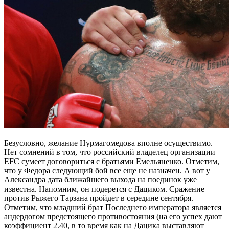
Безусловно, желание Нурмагомедова вполне осуществимо.
Нет сомнений в том, что российский владелец организации
EFC сумеет договориться с братьями Емельяненко. Отметим,
что у Федора следующий бой все еще не назначен. А вот у
Александра дата ближайшего выхода на поединок уже
известна. Напомним, он подерется с Дациком. Сражение
против Рыжего Тарзана пройдет в середине сентября.
Отметим, что младший брат Последнего императора является
андердогом предстоящего противостояния (на его успех дают
коэффициент 2.40, в то время как на Дацика выставляют