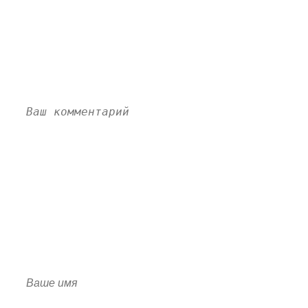
себя в лиге двух
Емельяненко: комментарии
Пока нет комментариев. Напишите свой и станьте
первым!