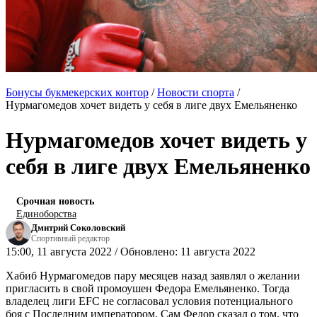
Бонусы букмекерских контор
/
Новости спорта
/
Нурмагомедов хочет видеть у себя в лиге двух Емельяненко
Нурмагомедов хочет видеть у
себя в лиге двух Емельяненко
Срочная новость
Единоборства
Дмитрий Соколовский
Спортивный редактор
15:00, 11 августа 2022 / Обновлено: 11 августа 2022
Хабиб Нурмагомедов пару месяцев назад заявлял о желании
пригласить в свой промоушен Федора Емельяненко. Тогда
владелец лиги EFC не согласовал условия потенциального
боя с Последним императором. Сам Федор сказал о том, что