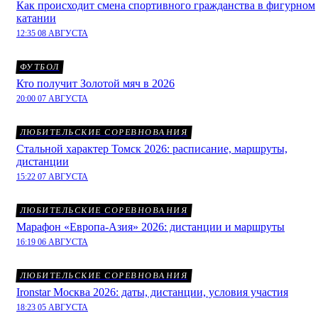
Как происходит смена спортивного гражданства в фигурном
катании
12:35 08 АВГУСТА
ФУТБОЛ
Кто получит Золотой мяч в 2026
20:00 07 АВГУСТА
ЛЮБИТЕЛЬСКИЕ СОРЕВНОВАНИЯ
Стальной характер Томск 2026: расписание, маршруты,
дистанции
15:22 07 АВГУСТА
ЛЮБИТЕЛЬСКИЕ СОРЕВНОВАНИЯ
Марафон «Европа-Азия» 2026: дистанции и маршруты
16:19 06 АВГУСТА
ЛЮБИТЕЛЬСКИЕ СОРЕВНОВАНИЯ
Ironstar Москва 2026: даты, дистанции, условия участия
18:23 05 АВГУСТА