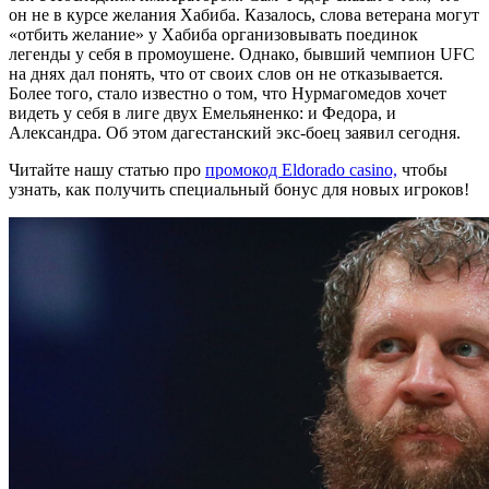
он не в курсе желания Хабиба. Казалось, слова ветерана могут
«отбить желание» у Хабиба организовывать поединок
легенды у себя в промоушене. Однако, бывший чемпион UFC
на днях дал понять, что от своих слов он не отказывается.
Более того, стало известно о том, что Нурмагомедов хочет
видеть у себя в лиге двух Емельяненко: и Федора, и
Александра. Об этом дагестанский экс-боец заявил сегодня.
Читайте нашу статью про
промокод Eldorado casino,
чтобы
узнать, как получить специальный бонус для новых игроков!