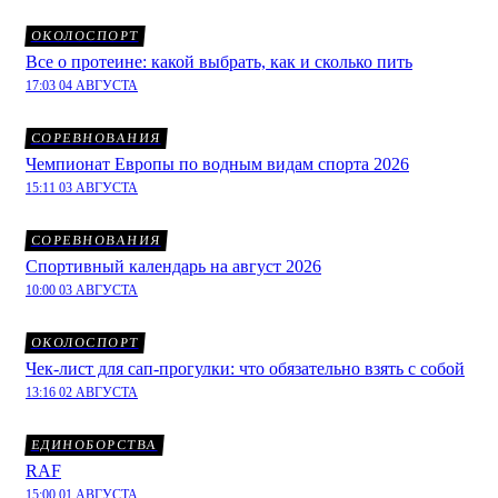
ОКОЛОСПОРТ
Все о протеине: какой выбрать, как и сколько пить
17:03 04 АВГУСТА
СОРЕВНОВАНИЯ
Чемпионат Европы по водным видам спорта 2026
15:11 03 АВГУСТА
СОРЕВНОВАНИЯ
Спортивный календарь на август 2026
10:00 03 АВГУСТА
ОКОЛОСПОРТ
Чек-лист для сап-прогулки: что обязательно взять с собой
13:16 02 АВГУСТА
ЕДИНОБОРСТВА
RAF
15:00 01 АВГУСТА