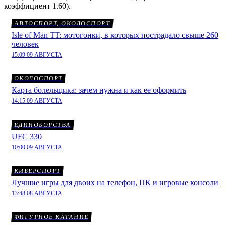
коэффициент 1.60).
АВТОСПОРТ, ОКОЛОСПОРТ
Isle of Man TT: мотогонки, в которых пострадало свыше 260
человек
15:09 09 АВГУСТА
ОКОЛОСПОРТ
Карта болельщика: зачем нужна и как ее оформить
14:15 09 АВГУСТА
ЕДИНОБОРСТВА
UFC 330
10:00 09 АВГУСТА
КИБЕРСПОРТ
Лучшие игры для двоих на телефон, ПК и игровые консоли
13:48 08 АВГУСТА
ФИГУРНОЕ КАТАНИЕ