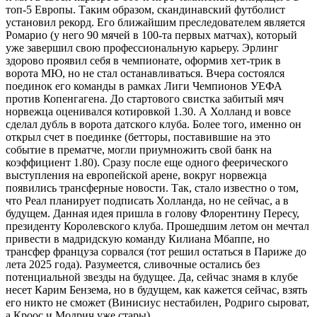
топ-5 Европы. Таким образом, скандинавский футболист
установил рекорд. Его ближайшим преследователем является
Ромарио (у него 90 мячей в 100-та первых матчах), который
уже завершил свою профессиональную карьеру. Эрлинг
здорово проявил себя в чемпионате, оформив хет-трик в
ворота МЮ, но не стал останавливаться. Вчера состоялся
поединок его команды в рамках Лиги Чемпионов УЕФА
против Копенгагена. До стартового свистка забитый мяч
норвежца оценивался котировкой 1.30. А Холланд и вовсе
сделал дубль в ворота датского клуба. Более того, именно он
открыл счет в поединке (бетторы, поставившие на это
событие в прематче, могли приумножить свой банк на
коэффициент 1.80). Сразу после еще одного феерического
выступления на европейской арене, вокруг норвежца
появились трансферные новости. Так, стало известно о том,
что Реал планирует подписать Холланда, но не сейчас, а в
будущем. Данная идея пришла в голову Флорентину Пересу,
президенту Королевского клуба. Прошедшим летом он мечтал
привести в мадридскую команду Килиана Мбаппе, но
трансфер француза сорвался (тот решил остаться в Париже до
лета 2025 года). Разумеется, сливочные остались без
потенциальной звезды на будущее. Да, сейчас знамя в клубе
несет Карим Бензема, но в будущем, как кажется сейчас, взять
его никто не сможет (Винисиус нестабилен, Родриго сыроват,
а Кроос и Модрич уже стары).