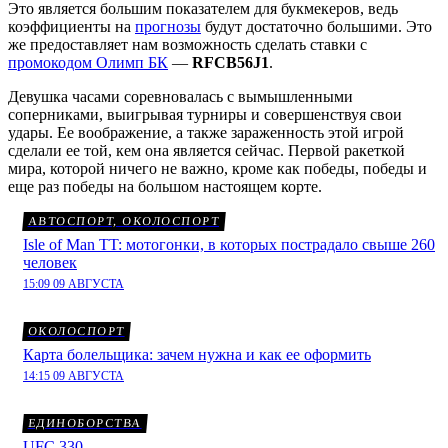
Это является большим показателем для букмекеров, ведь
коэффициенты на
прогнозы
будут достаточно большими. Это
же предоставляет нам возможность сделать ставки с
промокодом Олимп БК
—
RFCB56J1
.
Девушка часами соревновалась с вымышленными
соперниками, выигрывая турниры и совершенствуя свои
удары. Ее воображение, а также зараженность этой игрой
сделали ее той, кем она является сейчас. Первой ракеткой
мира, которой ничего не важно, кроме как победы, победы и
еще раз победы на большом настоящем корте.
АВТОСПОРТ, ОКОЛОСПОРТ
Isle of Man TT: мотогонки, в которых пострадало свыше 260
человек
15:09 09 АВГУСТА
ОКОЛОСПОРТ
Карта болельщика: зачем нужна и как ее оформить
14:15 09 АВГУСТА
ЕДИНОБОРСТВА
UFC 330