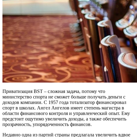
Приватизация BST – сложная задача, потому что
министерство спорта не сможет больше получать деньги с
доходов компании. С 1957 года тотализатор финансировал
спорт в школах. Ангел Ангелов имеет степень магистра в
области финансового контроля и управленческий опыт. Ему
предстоит ощутимо увеличить доходы, а также обеспечить
прозрачность, упорядоченность финансов.
Недавно одна из партий страны предлагала увеличить вдвое