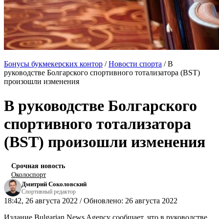
Бонусы букмекерских контор
/
Новости спорта
/
В
руководстве Болгарского спортивного тотализатора (BST)
произошли изменения
В руководстве Болгарского
спортивного тотализатора
(BST) произошли изменения
Срочная новость
Околоспорт
Дмитрий Соколовский
Спортивный редактор
18:42, 26 августа 2022 / Обновлено: 26 августа 2022
Издание Bulgarian News Agency сообщает, что в руководстве