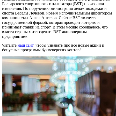
Болгарского спортивного тотализатора (BST) произошли
изменения. По поручению министра по делам молодежи и
спорта Веселы Лечевой, новым исполнительным директором
компании стал Ангел Ангелов. Сейчас BST является
государственной фирмой, которая проводит лотерею и
принимает ставки на спорт. В этом месяце сообщалось, что
власти страны хотят сделать BST акционерным
предприятием.
Читайте
наш сайт,
чтобы узнавать про все новые акции и
бонусные программы букмекерских контор!