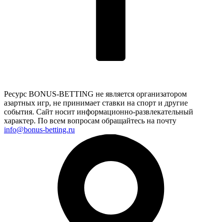
Ресурс BONUS-BETTING не является организатором
азартных игр, не принимает ставки на спорт и другие
события. Сайт носит информационно-развлекательный
характер. По всем вопросам обращайтесь на почту
info@bonus-betting.ru