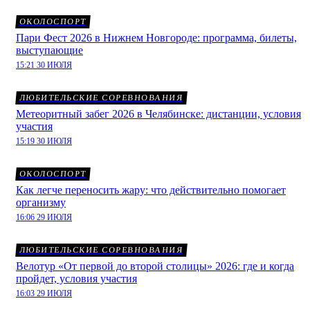
ОКОЛОСПОРТ
Пари Фест 2026 в Нижнем Новгороде: программа, билеты,
выступающие
15:21 30 ИЮЛЯ
ЛЮБИТЕЛЬСКИЕ СОРЕВНОВАНИЯ
Метеоритный забег 2026 в Челябинске: дистанции, условия
участия
15:19 30 ИЮЛЯ
ОКОЛОСПОРТ
Как легче переносить жару: что действительно помогает
организму
16:06 29 ИЮЛЯ
ЛЮБИТЕЛЬСКИЕ СОРЕВНОВАНИЯ
Велотур «От первой до второй столицы» 2026: где и когда
пройдет, условия участия
16:03 29 ИЮЛЯ