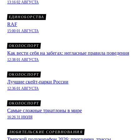
13:16 02 АВГУСТА
ЕДИНОБОРСТВА
RAF
15:00 01 АВГУСТА
ОКОЛОСПОРТ
Как вести себя на забегах: негласные правила поведения
12:38 01 АВГУСТА
ОКОЛОСПОРТ
Лучшие скейт-парки России
12:36 01 АВГУСТА
ОКОЛОСПОРТ
Самые сложные триатлоны в мире
16:26 31 ИЮЛЯ
ЛЮБИТЕЛЬСКИЕ СОРЕВНОВАНИЯ
Тверской полумарафон 2026: программа, трассы