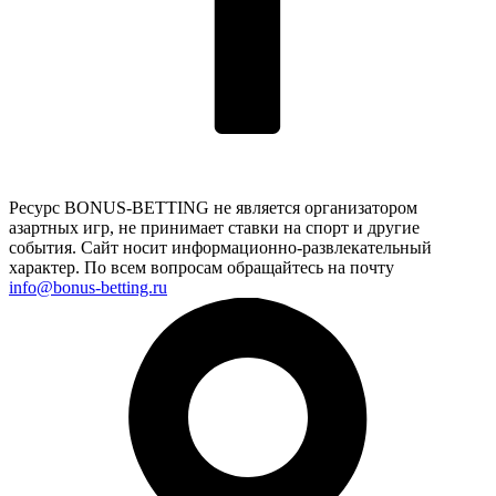
Ресурс BONUS-BETTING не является организатором
азартных игр, не принимает ставки на спорт и другие
события. Сайт носит информационно-развлекательный
характер. По всем вопросам обращайтесь на почту
info@bonus-betting.ru