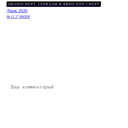
ОКОЛОСПОРТ, СЕРИАЛЫ И КИНО ПРО СПОРТ
Динк 2026
06:12 27 ИЮЛЯ
В руководстве “Формулы-1”
выразили мнение о потолке
зарплат: комментарии
Пока нет комментариев. Напишите свой и станьте
первым!