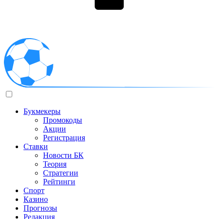
Букмекеры
Промокоды
Акции
Регистрация
Ставки
Новости БК
Теория
Стратегии
Рейтинги
Спорт
Казино
Прогнозы
Редакция