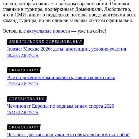
жизни, которая нависает в каждом соревновании. Гонщики —
главные в турнире, подчёркивает Доменикали. Любопытно,
что в СМИ пишут о поддержке потолка представителями всех
команд турнира, но ни одна не заявляла об этом официально.
Остальные
актуальные новости
— уже на сайте!
ЛЮБИТЕЛЬСКИЕ СОРЕВНОВАНИЯ
Ironstar Москва 2026: даты, дистанции, условия участия
18:23 05 АВГУСТА
ОКОЛОСПОРТ
Все о протеине: какой выбрать, как и сколько пить
17:03 04 АВГУСТА
СОРЕВНОВАНИЯ
Чемпионат Европы по водным видам спорта 2026
15:11 03 АВГУСТА
ОКОЛОСПОРТ
Чек-лист для сап-прогулки: что обязательно взять с собой