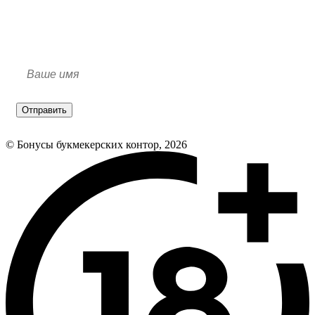
Отправить
© Бонусы букмекерских контор, 2026