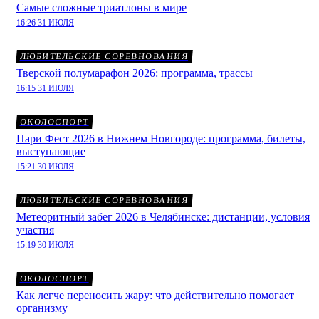
Самые сложные триатлоны в мире
16:26 31 ИЮЛЯ
ЛЮБИТЕЛЬСКИЕ СОРЕВНОВАНИЯ
Тверской полумарафон 2026: программа, трассы
16:15 31 ИЮЛЯ
ОКОЛОСПОРТ
Пари Фест 2026 в Нижнем Новгороде: программа, билеты,
выступающие
15:21 30 ИЮЛЯ
ЛЮБИТЕЛЬСКИЕ СОРЕВНОВАНИЯ
Метеоритный забег 2026 в Челябинске: дистанции, условия
участия
15:19 30 ИЮЛЯ
ОКОЛОСПОРТ
Как легче переносить жару: что действительно помогает
организму