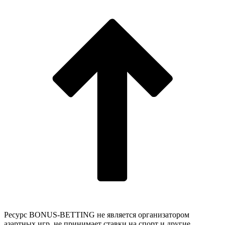
Ресурс BONUS-BETTING не является организатором
азартных игр, не принимает ставки на спорт и другие