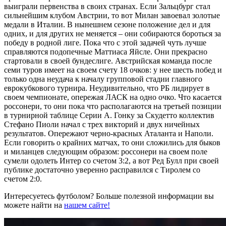
выиграли первенства в своих странах. Если Зальцбург стал
сильнейшим клубом Австрии, то вот Милан завоевал золотые
медали в Италии. В нынешнем сезоне положение дел и для
одних, и для других не меняется – они собираются бороться за
победу в родной лиге. Пока что с этой задачей чуть лучше
справляются подопечные Маттиаса Яйсле. Они прекрасно
стартовали в своей бундеслиге. Австрийская команда после
семи туров имеет на своем счету 18 очков: у нее шесть побед и
только одна неудача к началу групповой стадии главного
еврокубкового турнира. Неудивительно, что РБ лидирует в
своем чемпионате, опережая ЛАСК на одно очко. Что касается
россонери, то они пока что располагаются на третьей позиции
в турнирной таблице Серии A. Гонку за Скудетто коллектив
Стефано Пиоли начал с трех викторий и двух ничейных
результатов. Опережают черно-красных Аталанта и Наполи.
Если говорить о крайних матчах, то они сложились для быков
и миланцев следующим образом: россонери на своем поле
сумели одолеть Интер со счетом 3:2, а вот Ред Булл при своей
публике достаточно уверенно расправился с Тиролем со
счетом 2:0.
Интересуетесь футболом? Больше полезной информации вы
можете найти на
нашем сайте!