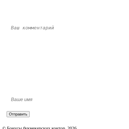
Пока нет комментариев. Напишите свой и станьте
первым!
Отправить
© Бонусы букмекерских контор, 2026