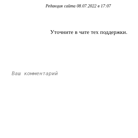
Редакция сайта
08.07.2022 в 17:07
ОТВЕТИТЬ
Уточните в чате тех поддержки.