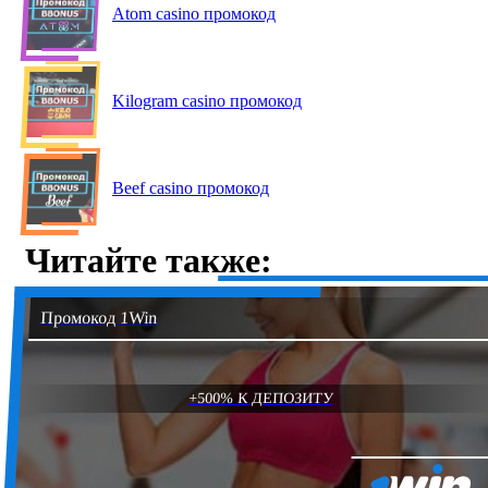
Atom casino промокод
Kilogram casino промокод
Beef casino промокод
Читайте также:
Промокод 1Win
+500% К ДЕПОЗИТУ