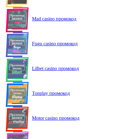
Mad casino промокод
Fugu casino промокод
Lilbet casino промокод
Tonplay промокод
Motor casino промокод