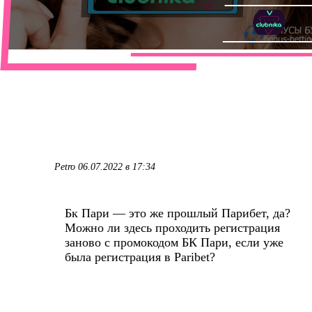
БК Пари промокод:
комментарии (2)
Petro
06.07.2022 в 17:34
ОТВЕТИТЬ
Бк Пари — это же прошлый Парибет, да?
Можно ли здесь проходить регистрация
заново с промокодом БК Пари, если уже
была регистрация в Paribet?