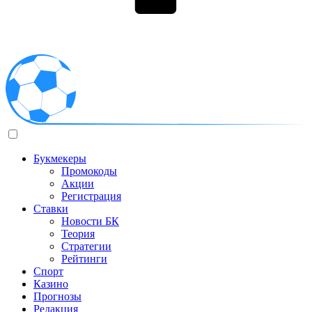
Букмекеры
Промокоды
Акции
Регистрация
Ставки
Новости БК
Теория
Стратегии
Рейтинги
Спорт
Казино
Прогнозы
Редакция