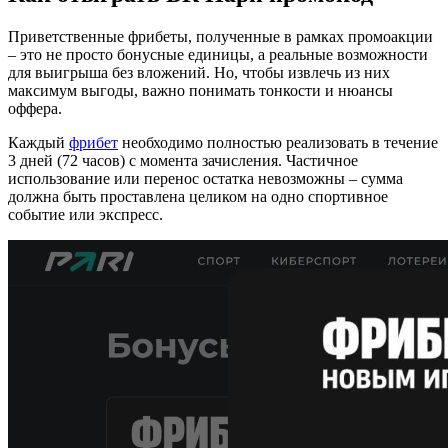
Приветственные фрибеты, полученные в рамках промоакции
– это не просто бонусные единицы, а реальные возможности
для выигрыша без вложений. Но, чтобы извлечь из них
максимум выгоды, важно понимать тонкости и нюансы
оффера.
Каждый
фрибет
необходимо полностью реализовать в течение
3 дней (72 часов) с момента зачисления. Частичное
использование или перенос остатка невозможны – сумма
должна быть проставлена целиком на одно спортивное
событие или экспресс.