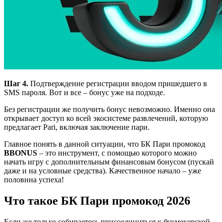
Шаг 4.
Подтверждение регистрации вводом пришедшего в
SMS пароля. Вот и все – бонус уже на подходе.
Без регистрации же получить бонус невозможно. Именно она
открывает доступ ко всей экосистеме развлечений, которую
предлагает Pari, включая заключение пари.
Главное понять в данной ситуации, что БК Пари промокод
BBONUS
– это инструмент, с помощью которого можно
начать игру с дополнительным финансовым бонусом (пускай
даже и на условные средства). Качественное начало – уже
половина успеха!
Что такое БК Пари промокод 2026
Если же только собираетесь присоединиться к букмекерской