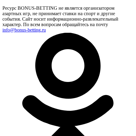
Ресурс BONUS-BETTING не является организатором
азартных игр, не принимает ставки на спорт и другие
события. Сайт носит информационно-развлекательный
характер. По всем вопросам обращайтесь на почту
info@bonus-betting.ru