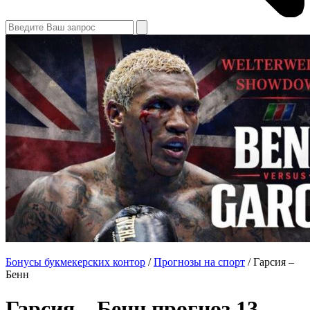
Бонусы букмекерских контор
/
Прогнозы на спорт
/
Гарсия –
Бенн
Гарсия – Бенн прогноз 13