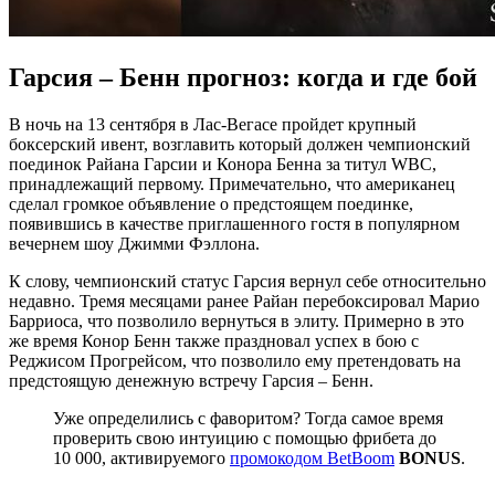
Гарсия – Бенн прогноз: когда и где бой
В ночь на 13 сентября в Лас-Вегасе пройдет крупный
боксерский ивент, возглавить который должен чемпионский
поединок Райана Гарсии и Конора Бенна за титул WBC,
принадлежащий первому. Примечательно, что американец
сделал громкое объявление о предстоящем поединке,
появившись в качестве приглашенного гостя в популярном
вечернем шоу Джимми Фэллона.
К слову, чемпионский статус Гарсия вернул себе относительно
недавно. Тремя месяцами ранее Райан перебоксировал Марио
Барриоса, что позволило вернуться в элиту. Примерно в это
же время Конор Бенн также праздновал успех в бою с
Реджисом Прогрейсом, что позволило ему претендовать на
предстоящую денежную встречу Гарсия – Бенн.
Уже определились с фаворитом? Тогда самое время
проверить свою интуицию с помощью фрибета до
10 000, активируемого
промокодом BetBoom
BONUS
.