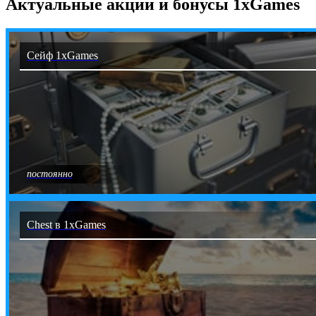
Актуальные акции и бонусы 1xGames
Сейф 1xGames
постоянно
Chest в 1xGames