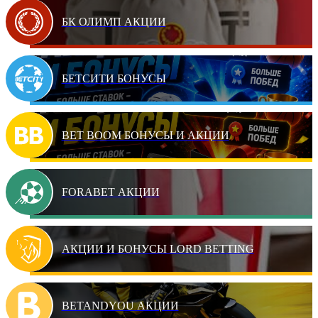
БК ОЛИМП АКЦИИ
БЕТСИТИ БОНУСЫ
BET BOOM БОНУСЫ И АКЦИИ
FORABET АКЦИИ
АКЦИИ И БОНУСЫ LORD BETTING
BETANDYOU АКЦИИ