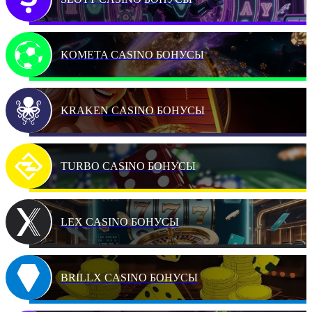
KOMETA CASINO БОНУСЫ
KRAKEN CASINO БОНУСЫ
TURBO CASINO БОНУСЫ
LEX CASINO БОНУСЫ
BRILLX CASINO БОНУСЫ