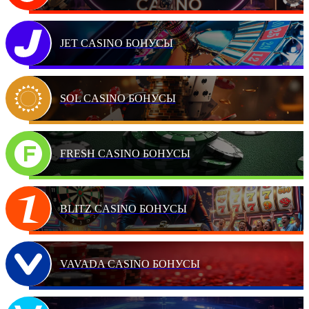
JET CASINO БОНУСЫ
SOL CASINO БОНУСЫ
FRESH CASINO БОНУСЫ
BLITZ CASINO БОНУСЫ
VAVADA CASINO БОНУСЫ