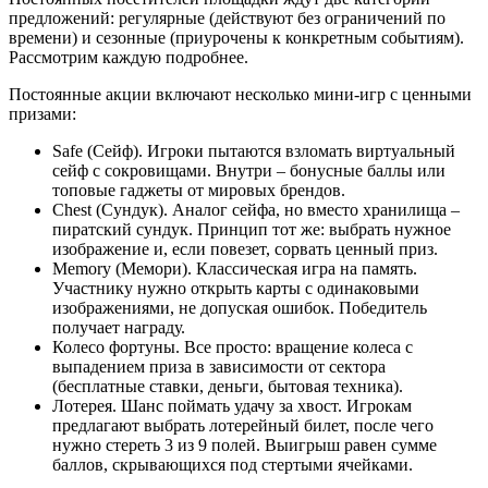
предложений: регулярные (действуют без ограничений по
времени) и сезонные (приурочены к конкретным событиям).
Рассмотрим каждую подробнее.
Постоянные акции включают несколько мини-игр с ценными
призами:
Safe (Сейф). Игроки пытаются взломать виртуальный
сейф с сокровищами. Внутри – бонусные баллы или
топовые гаджеты от мировых брендов.
Chest (Сундук). Аналог сейфа, но вместо хранилища –
пиратский сундук. Принцип тот же: выбрать нужное
изображение и, если повезет, сорвать ценный приз.
Memory (Мемори). Классическая игра на память.
Участнику нужно открыть карты с одинаковыми
изображениями, не допуская ошибок. Победитель
получает награду.
Колесо фортуны. Все просто: вращение колеса с
выпадением приза в зависимости от сектора
(бесплатные ставки, деньги, бытовая техника).
Лотерея. Шанс поймать удачу за хвост. Игрокам
предлагают выбрать лотерейный билет, после чего
нужно стереть 3 из 9 полей. Выигрыш равен сумме
баллов, скрывающихся под стертыми ячейками.