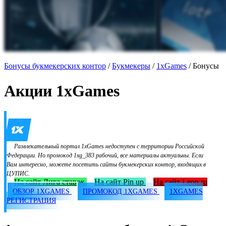
Бонусы букмекерских контор
/
Букмекеры
/
1xGames
/
Бонусы
Акции 1xGames
Развлекательный портал 1xGames недоступен с территории Российской
Федерации. Но промокод 1xg_383 рабочий, все материалы актуальны. Если
Вам интересно, можете посетить сайты букмекерских контор, входящих в
ЦУПИС.
На сайт Лига ставок
На сайт Pin up
На сайт Leon.ru
ОБЗОР 1XGAMES
ПРОМОКОД 1XGAMES
1XGAMES
РЕГИСТРАЦИЯ