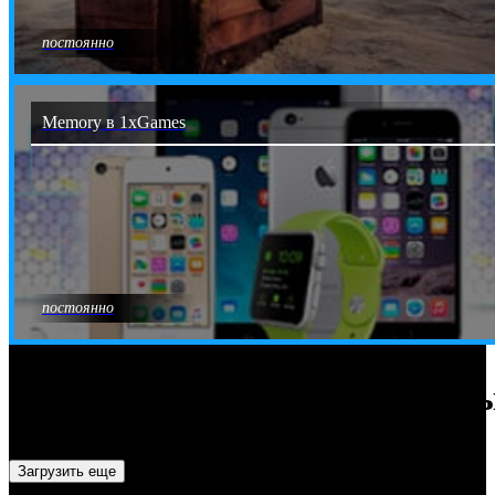
постоянно
Memory в 1xGames
постоянно
Завершенные акции и бонус
1xGames
Загрузить еще