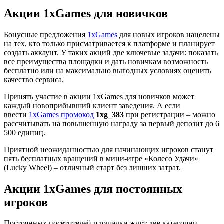
Акции 1xGames для новичков
Бонусные предложения
1xGames
для новых игроков нацелены
на тех, кто только присматривается к платформе и планирует
создать аккаунт. У таких акций две ключевые задачи: показать
все преимущества площадки и дать новичкам возможность
бесплатно или на максимально выгодных условиях оценить
качество сервиса.
Принять участие в акции 1xGames для новичков может
каждый новоприбывший клиент заведения. А если
ввести
1xGames промокод
1xg_383
при регистрации – можно
рассчитывать на повышенную награду за первый депозит до 6
500 единиц.
Приятной неожиданностью для начинающих игроков станут
пять бесплатных вращений в мини-игре «Колесо Удачи»
(Lucky Wheel) – отличный старт без лишних затрат.
Акции 1xGames для постоянных
игроков
Постоянных посетителей площадки ждут две категории