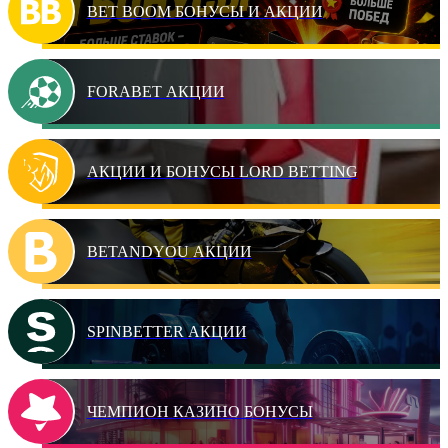
BET BOOM БОНУСЫ И АКЦИИ
FORABET АКЦИИ
АКЦИИ И БОНУСЫ LORD BETTING
BETANDYOU АКЦИИ
SPINBETTER АКЦИИ
ЧЕМПИОН КАЗИНО БОНУСЫ