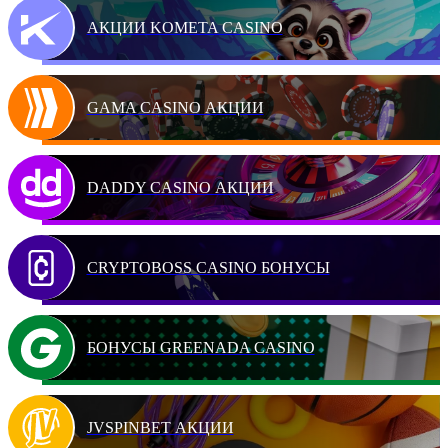
АКЦИИ KOMETA CASINO
GAMA CASINO АКЦИИ
DADDY CASINO АКЦИИ
CRYPTOBOSS СASINO БОНУСЫ
БОНУСЫ GREENADA CASINO
JVSPINBET АКЦИИ