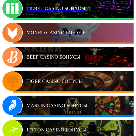
LILBET CASINO БОНУСЫ
MONRO CASINO БОНУСЫ
BEEF CASINO БОНУСЫ
TIGER CASINO БОНУСЫ
MARTIN CASINO БОНУСЫ
JETTON CASINO БОНУСЫ