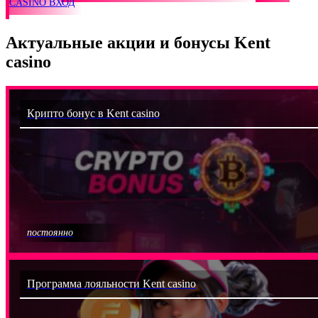
CASINO ВХОД
Актуальные акции и бонусы Kent
casino
Крипто бонус в Kent casino
постоянно
Программа лояльности Kent casino