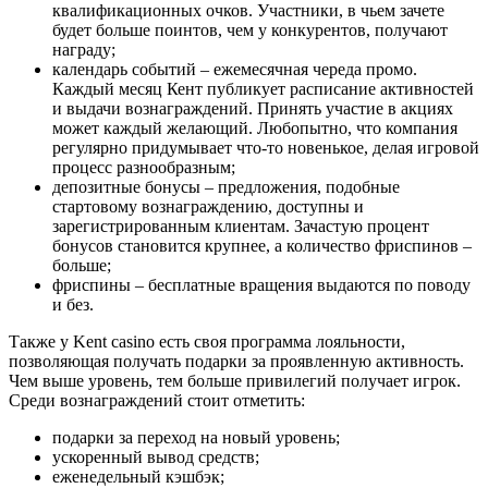
квалификационных очков. Участники, в чьем зачете
будет больше поинтов, чем у конкурентов, получают
награду;
календарь событий – ежемесячная череда промо.
Каждый месяц Кент публикует расписание активностей
и выдачи вознаграждений. Принять участие в акциях
может каждый желающий. Любопытно, что компания
регулярно придумывает что-то новенькое, делая игровой
процесс разнообразным;
депозитные бонусы – предложения, подобные
стартовому вознаграждению, доступны и
зарегистрированным клиентам. Зачастую процент
бонусов становится крупнее, а количество фриспинов –
больше;
фриспины – бесплатные вращения выдаются по поводу
и без.
Также у Kent casino есть своя программа лояльности,
позволяющая получать подарки за проявленную активность.
Чем выше уровень, тем больше привилегий получает игрок.
Среди вознаграждений стоит отметить:
подарки за переход на новый уровень;
ускоренный вывод средств;
еженедельный кэшбэк;