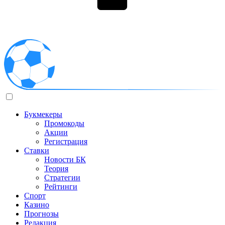
Букмекеры
Промокоды
Акции
Регистрация
Ставки
Новости БК
Теория
Стратегии
Рейтинги
Спорт
Казино
Прогнозы
Редакция