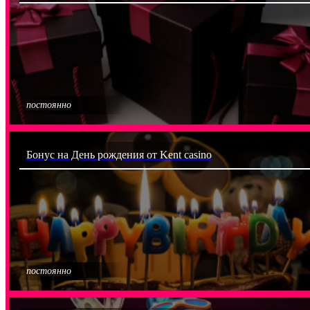
постоянно
Бонус на День рождения от Kent casino
постоянно