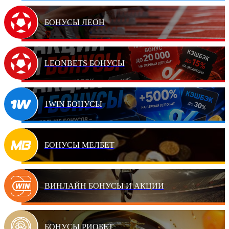
БОНУСЫ ЛЕОН
LEONBETS БОНУСЫ
1WIN БОНУСЫ
БОНУСЫ МЕЛБЕТ
ВИНЛАЙН БОНУСЫ И АКЦИИ
БОНУСЫ РИОБЕТ