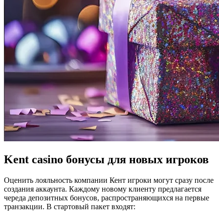
Kent casino бонусы для новых игроков
Оценить лояльность компании Кент игроки могут сразу после
создания аккаунта. Каждому новому клиенту предлагается
череда депозитных бонусов, распространяющихся на первые
транзакции. В стартовый пакет входят: