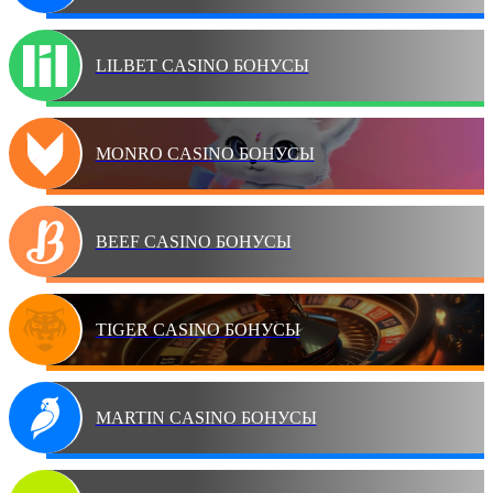
LILBET CASINO БОНУСЫ
MONRO CASINO БОНУСЫ
BEEF CASINO БОНУСЫ
TIGER CASINO БОНУСЫ
MARTIN CASINO БОНУСЫ