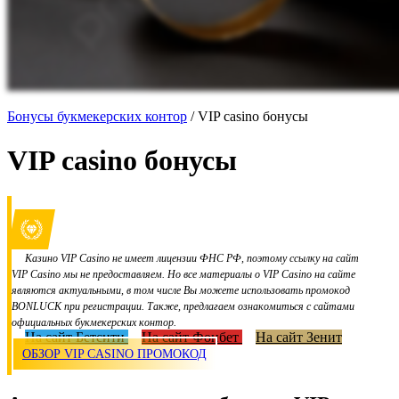
Бонусы букмекерских контор
/
VIP casino бонусы
VIP casino бонусы
Казино VIP Casino не имеет лицензии ФНС РФ, поэтому ссылку на сайт
VIP Casino мы не предоставляем. Но все материалы о VIP Casino на сайте
являются актуальными, в том числе Вы можете использовать промокод
BONLUCK при регистрации. Также, предлагаем ознакомиться с сайтами
официальных букмекерских контор.
На сайт Бетсити
На сайт Фонбет
На сайт Зенит
ОБЗОР VIP CASINO ПРОМОКОД