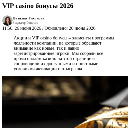
VIP casino бонусы 2026
Наталья Тихонова
Редактор бонусов
11:56, 26 июня 2026 / Обновлено: 26 июня 2026
Акции и VIP casino бонусы – элементы программы
лояльности компании, на которые обращают
внимание как новые, так и давно
зарегистрированные игроки. Мы собрали все
промо онлайн-казино на этой странице и
сопроводили их доступными и понятными
условиями активации и отыгрыша.