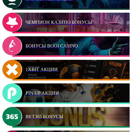
ЧЕМПИОН КАЗИНО БОНУСЫ
БОНУСЫ BOOI CASINO
1XBIT АКЦИИ
PIN UP АКЦИИ
BET365 БОНУСЫ