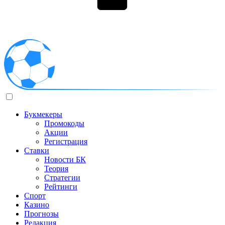
Букмекеры
Промокоды
Акции
Регистрация
Ставки
Новости БК
Теория
Стратегии
Рейтинги
Спорт
Казино
Прогнозы
Редакция