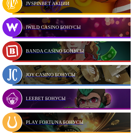
JVSPINBET АКЦИИ
IWILD CASINO БОНУСЫ
BANDA CASINO БОНУСЫ
JOY CASINO БОНУСЫ
LEEBET БОНУСЫ
PLAY FORTUNA БОНУСЫ