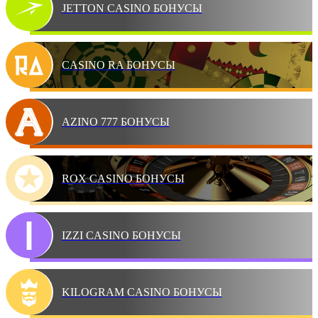
JETTON CASINO БОНУСЫ
CASINO RA БОНУСЫ
AZINO 777 БОНУСЫ
ROX CASINO БОНУСЫ
IZZI CASINO БОНУСЫ
KILOGRAM CASINO БОНУСЫ