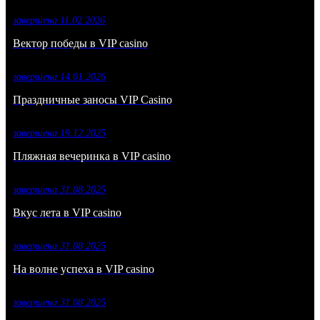
завершена 11.02.2026
Вектор победы в VIP casino
завершена 14.01.2026
Праздничные заносы VIP Casino
завершена 19.12.2025
Пляжная вечеринка в VIP casino
завершена 31.08.2025
Вкус лета в VIP casino
завершена 31.08.2025
На волне успеха в VIP casino
завершена 31.08.2025