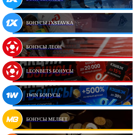
БОНУСЫ 1XSTAVKA
БОНУСЫ ЛЕОН
LEONBETS БОНУСЫ
1WIN БОНУСЫ
БОНУСЫ МЕЛБЕТ