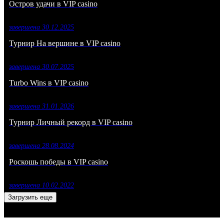
Остров удачи в VIP casino
завершена 30.12.2025
Турнир На вершине в VIP casino
завершена 30.07.2025
Turbo Wins в VIP casino
завершена 31.01.2026
Турнир Личный рекорд в VIP casino
завершена 28.08.2024
Роскошь победы в VIP casino
завершена 10.02.2022
Загрузить еще