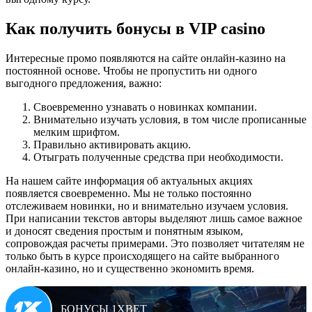
Как получить бонусы в VIP casino
Интересные промо появляются на сайте онлайн-казино на
постоянной основе. Чтобы не пропустить ни одного
выгодного предложения, важно:
Своевременно узнавать о новинках компании.
Внимательно изучать условия, в том числе прописанные
мелким шрифтом.
Правильно активировать акцию.
Отыграть полученные средства при необходимости.
На нашем сайте информация об актуальных акциях
появляется своевременно. Мы не только постоянно
отслеживаем новинки, но и внимательно изучаем условия.
При написании текстов авторы выделяют лишь самое важное
и доносят сведения простым и понятным языком,
сопровождая расчеты примерами. Это позволяет читателям не
только быть в курсе происходящего на сайте выбранного
онлайн-казино, но и существенно экономить время.
БОНУСЫ 1XBET