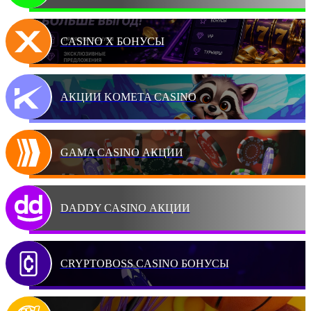
CASINO X БОНУСЫ
АКЦИИ KOMETA CASINO
GAMA CASINO АКЦИИ
DADDY CASINO АКЦИИ
CRYPTOBOSS СASINO БОНУСЫ