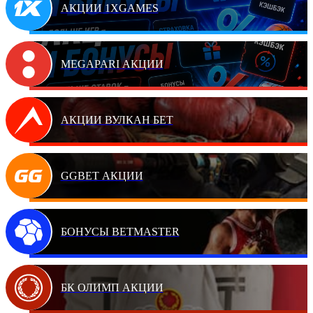
АКЦИИ 1XGAMES
MEGAPARI АКЦИИ
АКЦИИ ВУЛКАН БЕТ
GGBET АКЦИИ
БОНУСЫ BETMASTER
БК ОЛИМП АКЦИИ