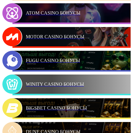
ATOM CASINO БОНУСЫ
MOTOR CASINO БОНУСЫ
FUGU CASINO БОНУСЫ
WINITY CASINO БОНУСЫ
BIGSBET CASINO БОНУСЫ
DUNE CASINO БОНУСЫ