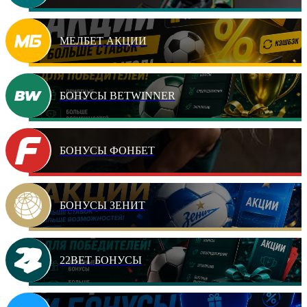
МЕЛБЕТ АКЦИИ
БОНУСЫ BETWINNER
БОНУСЫ ФОНБЕТ
БОНУСЫ ЗЕНИТ
22BET БОНУСЫ