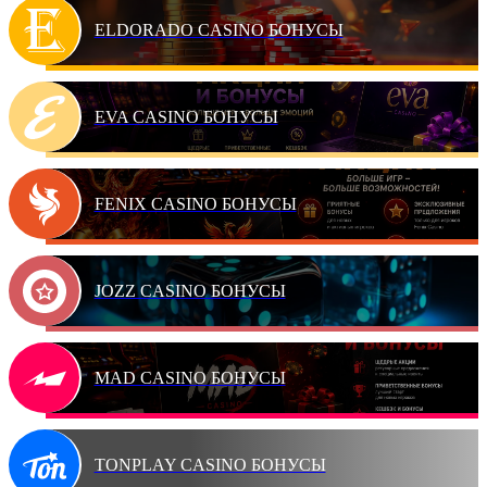
ELDORADO CASINO БОНУСЫ
EVA CASINO БОНУСЫ
FENIX CASINO БОНУСЫ
JOZZ CASINO БОНУСЫ
MAD CASINO БОНУСЫ
TONPLAY CASINO БОНУСЫ