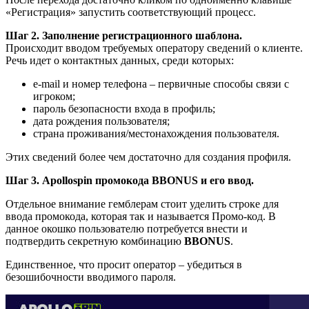
«Регистрация» запустить соответствующий процесс.
Шаг 2. Заполнение регистрационного шаблона.
Происходит вводом требуемых оператору сведений о клиенте.
Речь идет о контактных данных, среди которых:
e-mail и номер телефона – первичные способы связи с
игроком;
пароль безопасности входа в профиль;
дата рождения пользователя;
страна проживания/местонахождения пользователя.
Этих сведений более чем достаточно для создания профиля.
Шаг 3. Apollospin промокода BBONUS и его ввод.
Отдельное внимание гемблерам стоит уделить строке для
ввода промокода, которая так и называется Промо-код. В
данное окошко пользователю потребуется внести и
подтвердить секретную комбинацию
BBONUS
.
Единственное, что просит оператор – убедиться в
безошибочности вводимого пароля.