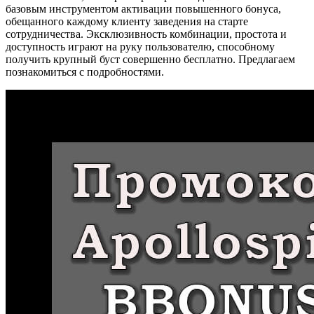
базовым инструментом активации повышенного бонуса,
обещанного каждому клиенту заведения на старте
сотрудничества. Эксклюзивность комбинации, простота и
доступность играют на руку пользователю, способному
получить крупный буст совершенно бесплатно. Предлагаем
познакомиться с подробностями.