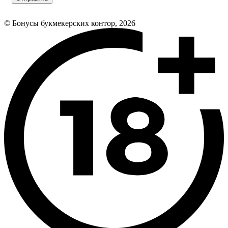
© Бонусы букмекерских контор, 2026