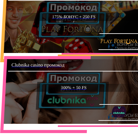
175% БОНУС + 250 FS
Clubnika casino промокод
100% + 50 FS