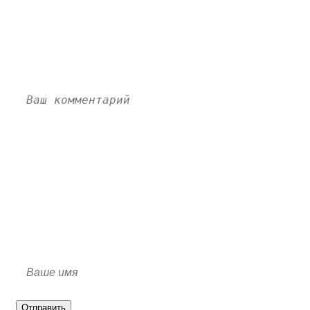
Apollospin промокод:
комментарии
Пока нет комментариев. Напишите свой и станьте
первым!
Отправить