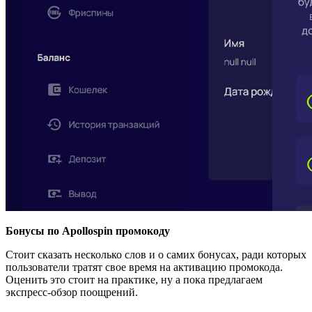
Бонусы по Apollospin промокоду
Стоит сказать несколько слов и о самих бонусах, ради которых
пользователи тратят свое время на активацию промокода.
Оценить это стоит на практике, ну а пока предлагаем
экспресс-обзор поощрений.