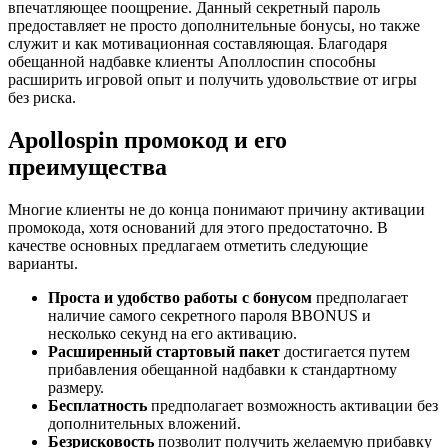
впечатляющее поощрение. Данный секретный пароль
предоставляет не просто дополнительные бонусы, но также
служит и как мотивационная составляющая. Благодаря
обещанной надбавке клиенты Аполлоспин способны
расширить игровой опыт и получить удовольствие от игры
без риска.
Apollospin промокод и его
преимущества
Многие клиенты не до конца понимают причину активации
промокода, хотя оснований для этого предостаточно. В
качестве основных предлагаем отметить следующие
варианты.
Проста и удобство работы
с бонусом
предполагает
наличие самого секретного пароля BBONUS и
несколько секунд на его активацию.
Расширенный стартовый пакет
достигается путем
прибавления обещанной надбавки к стандартному
размеру.
Бесплатность
предполагает возможность активации без
дополнительных вложений.
Безрисковость
позволит получить желаемую прибавку