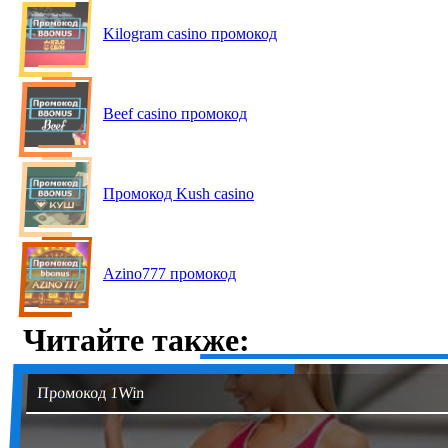
Kilogram casino промокод
Beef casino промокод
Промокод Kush casino
Azino777 промокод
Читайте также:
Промокод 1Win