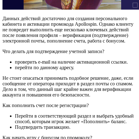
Данных действий достаточно для создания персонального
кабинета и активации промокода Apollospin. Однако клиенту
не повредит выполнить еще несколько ключевых действий
после появления профиля – верификация (подтверждение)
электронной почты, пополнение счета, работа с бонусом.
Что делать для подтверждение учетной записи?
проверить e-mail на наличие активационной ссылки.
перейти по данному адресу.
Не стоит опасаться принимать подобное решение, даже, если
сообщение от оператора приходит в раздел почты со спамом.
Дело в том, что данный шаг крайне важен для верификации
аккаунта и повышения его безопасности.
Как пополнить счет после регистрации?
Перейти в соответствующий раздел и выбрать удобный
способ, которым игрок желает «Пополнить» баланс.
Подтвердить транзакцию.
Как начать игру с бонусом по промокоду?