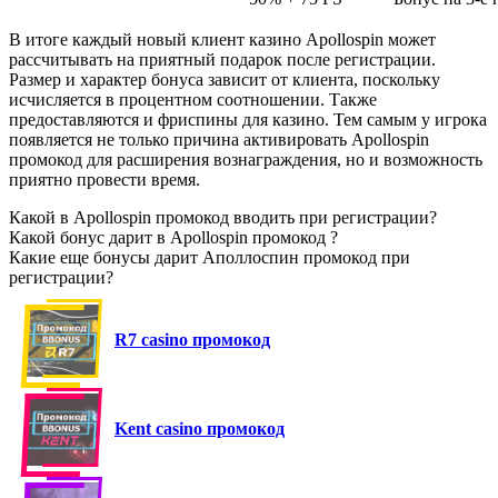
В итоге каждый новый клиент казино Apollospin может
рассчитывать на приятный подарок после регистрации.
Размер и характер бонуса зависит от клиента, поскольку
исчисляется в процентном соотношении. Также
предоставляются и фриспины для казино. Тем самым у игрока
появляется не только причина активировать Apollospin
промокод для расширения вознаграждения, но и возможность
приятно провести время.
Какой в Apollospin промокод вводить при регистрации?
Какой бонус дарит в Apollospin промокод ?
Какие еще бонусы дарит Аполлоспин промокод при
регистрации?
R7 casino промокод
Kent casino промокод