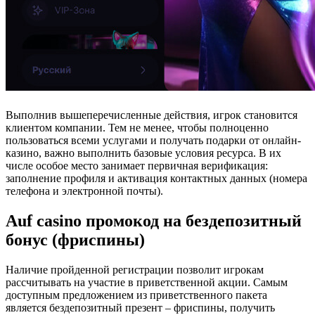
Выполнив вышеперечисленные действия, игрок становится
клиентом компании. Тем не менее, чтобы полноценно
пользоваться всеми услугами и получать подарки от онлайн-
казино, важно выполнить базовые условия ресурса. В их
числе особое место занимает первичная верификация:
заполнение профиля и активация контактных данных (номера
телефона и электронной почты).
Auf casino промокод на бездепозитный
бонус (фриспины)
Наличие пройденной регистрации позволит игрокам
рассчитывать на участие в приветственной акции. Самым
доступным предложением из приветственного пакета
является бездепозитный презент – фриспины, получить