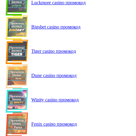
Luckmore casino промокод
Bigsbet casino промокод
Tiger casino промокод
Dune casino промокод
Winity casino промокод
Fenix casino промокод