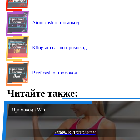
Atom casino промокод
Kilogram casino промокод
Beef casino промокод
Читайте также:
Промокод 1Win
+500% К ДЕПОЗИТУ