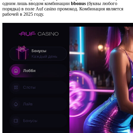
одним лишь вводом комбинации
bbonus
(буквы любого
порядка) в поле Auf casino промокод. Комбинация является
рабочей в 2025 году.