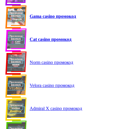
Gama casino промокод
Cat casino промокод
Norm casino промокод
Velora casino промокод
Admiral X casino промокод