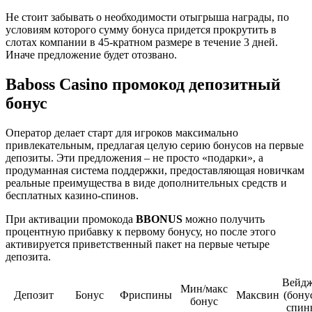
Не стоит забывать о необходимости отыгрыша награды, по
условиям которого сумму бонуса придется прокрутить в
слотах компании в 45-кратном размере в течение 3 дней.
Иначе предложение будет отозвано.
Baboss Casino промокод депозитный
бонус
Оператор делает старт для игроков максимально
привлекательным, предлагая целую серию бонусов на первые
депозиты. Эти предложения – не просто «подарки», а
продуманная система поддержки, предоставляющая новичкам
реальные преимущества в виде дополнительных средств и
бесплатных казино-спинов.
При активации промокода
BBONUS
можно получить
процентную прибавку к первому бонусу, но после этого
активируется приветственный пакет на первые четыре
депозита.
Вейд
Мин/макс
Депозит
Бонус
Фриспины
Максвин
(бону
бонус
спин