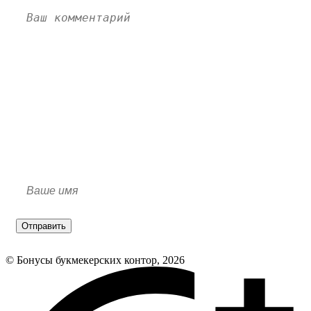
Отправить
© Бонусы букмекерских контор, 2026