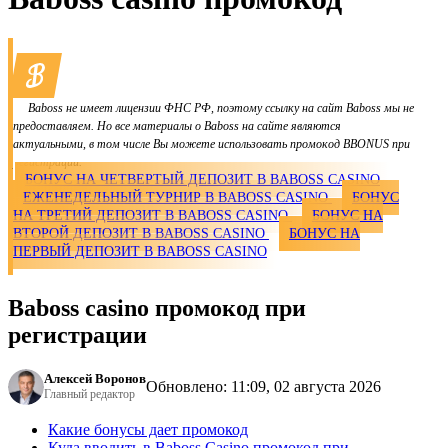
Baboss не имеет лицензии ФНС РФ, поэтому ссылку на сайт Baboss мы не
предоставляем. Но все материалы о Baboss на сайте являются
актуальными, в том числе Вы можете использовать промокод BBONUS при
регистрации.
БОНУС НА ЧЕТВЕРТЫЙ ДЕПОЗИТ В BABOSS CASINO
ЕЖЕНЕДЕЛЬНЫЙ ТУРНИР В BABOSS CASINO
БОНУС
НА ТРЕТИЙ ДЕПОЗИТ В BABOSS CASINO
БОНУС НА
ВТОРОЙ ДЕПОЗИТ В BABOSS CASINO
БОНУС НА
ПЕРВЫЙ ДЕПОЗИТ В BABOSS CASINO
Baboss casino промокод при
регистрации
Алексей Воронов
Обновлено: 11:09, 02 августа 2026
Главный редактор
Какие бонусы дает промокод
Куда вводить в Baboss Casino промокод при