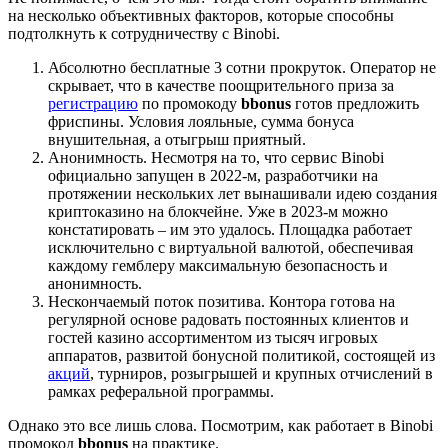
на несколько объективных факторов, которые способны
подтолкнуть к сотрудничеству с Binobi.
Абсолютно бесплатные 3 сотни прокруток. Оператор не
скрывает, что в качестве поощрительного приза за
регистрацию
по промокоду
bbonus
готов предложить
фриспины. Условия лояльные, сумма бонуса
внушительная, а отыгрыш приятный.
Анонимность. Несмотря на то, что сервис Binobi
официально запущен в 2022-м, разработчики на
протяжении нескольких лет вынашивали идею создания
криптоказино на блокчейне. Уже в 2023-м можно
констатировать – им это удалось. Площадка работает
исключительно с виртуальной валютой, обеспечивая
каждому гемблеру максимальную безопасность и
анонимность.
Нескончаемый поток позитива. Контора готова на
регулярной основе радовать постоянных клиентов и
гостей казино ассортиментом из тысяч игровых
аппаратов, развитой бонусной политикой, состоящей из
акций
, турниров, розыгрышей и крупных отчислений в
рамках реферальной программы.
Однако это все лишь слова. Посмотрим, как работает в Binobi
промокод
bbonus
на практике.