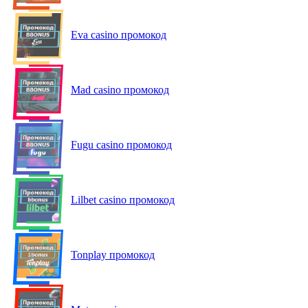
Eva casino промокод
Mad casino промокод
Fugu casino промокод
Lilbet casino промокод
Tonplay промокод