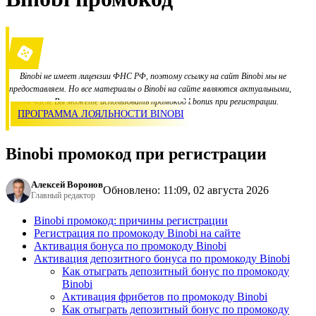
Binobi не имеет лицензии ФНС РФ, поэтому ссылку на сайт Binobi мы не
предоставляем. Но все материалы о Binobi на сайте являются актуальными,
в том числе Вы можете использовать промокод bbonus при регистрации.
ПРОГРАММА ЛОЯЛЬНОСТИ BINOBI
Binobi промокод при регистрации
Алексей Воронов
Обновлено: 11:09, 02 августа 2026
Главный редактор
Binobi промокод: причины регистрации
Регистрация по промокоду Binobi на сайте
Активация бонуса по промокоду Binobi
Активация депозитного бонуса по промокоду Binobi
Как отыграть депозитный бонус по промокоду
Binobi
Активация фрибетов по промокоду Binobi
Как отыграть депозитный бонус по промокоду