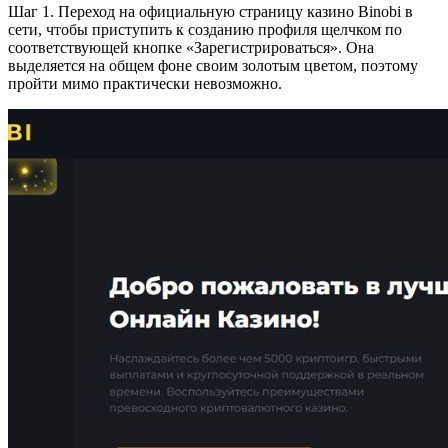
Шаг 1. Переход на официальную страницу казино Binobi в
сети, чтобы приступить к созданию профиля щелчком по
соответствующей кнопке «Зарегистрироваться». Она
выделяется на общем фоне своим золотым цветом, поэтому
пройти мимо практически невозможно.