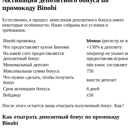
Активация депозитного бонуса по
промокоду Binobi
Естественно, в процесс зачисления депозитного бонуса имеет
некоторые особенности. Ниже собраны все условия и
требования.
Binobi промокод
bbonus
(регистр не 
Что предоставляет купон Биноми
+150% к депозиту
На какой слот предоставляется
оператор не указал 
депозитный бонус
предоставляя игрока
Минимальный депозит
min взнос составляет
Максимальная сумма бонуса
750
Что нужно сделать, чтобы получить
внести депозит
бонус
Срок активации бонуса
6 дней
Вейджер
х50
После этого остается лишь отыграть полученный бонус. Как?
Как отыграть депозитный бонус по промокоду
Binobi