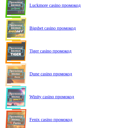
Luckmore casino промокод
Bigsbet casino промокод
Tiger casino промокод
Dune casino промокод
Winity casino промокод
Fenix casino промокод