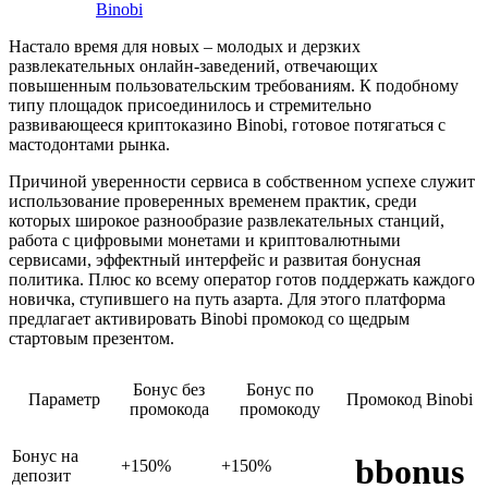
Binobi
Настало время для новых – молодых и дерзких
развлекательных онлайн-заведений, отвечающих
повышенным пользовательским требованиям. К подобному
типу площадок присоединилось и стремительно
развивающееся криптоказино Binobi, готовое потягаться с
мастодонтами рынка.
Причиной уверенности сервиса в собственном успехе служит
использование проверенных временем практик, среди
которых широкое разнообразие развлекательных станций,
работа с цифровыми монетами и криптовалютными
сервисами, эффектный интерфейс и развитая бонусная
политика. Плюс ко всему оператор готов поддержать каждого
новичка, ступившего на путь азарта. Для этого платформа
предлагает активировать Binobi промокод со щедрым
стартовым презентом.
Бонус без
Бонус по
Параметр
Промокод Binobi
промокода
промокоду
Бонус на
bbonus
+150%
+150%
депозит