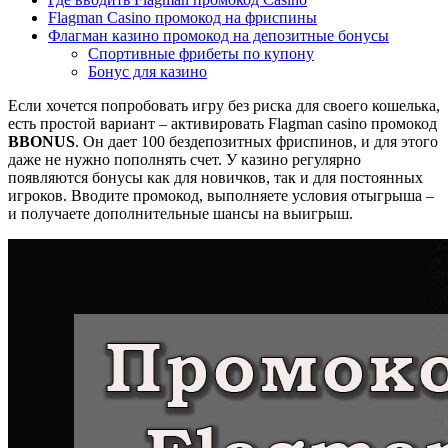
Flagman Casino промокод на фриспины
Флагман казино промокод на депозитные бонусы
Спортивные фрибеты по купону
Бонус для казино
Если хочется попробовать игру без риска для своего кошелька,
есть простой вариант – активировать Flagman casino промокод
BBONUS
. Он дает 100 бездепозитных фриспинов, и для этого
даже не нужно пополнять счет. У казино регулярно
появляются бонусы как для новичков, так и для постоянных
игроков. Вводите промокод, выполняете условия отыгрыша –
и получаете дополнительные шансы на выигрыш.