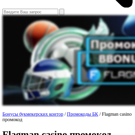
Бонусы букмекерских контор
/
Промокоды БК
/
Flagman casino
промокод
Flagman casino промокод