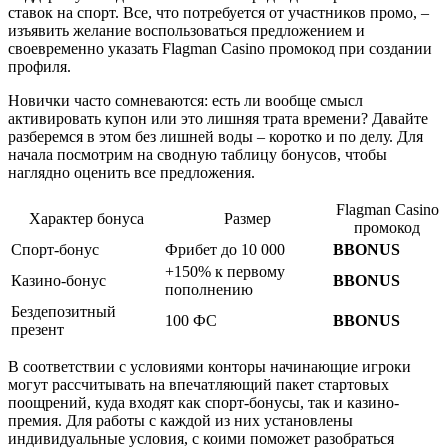
ставок на спорт. Все, что потребуется от участников промо, –
изъявить желание воспользоваться предложением и
своевременно указать Flagman Casino промокод при создании
профиля.
Новички часто сомневаются: есть ли вообще смысл
активировать купон или это лишняя трата времени? Давайте
разберемся в этом без лишней воды – коротко и по делу. Для
начала посмотрим на сводную таблицу бонусов, чтобы
наглядно оценить все предложения.
Flagman Casino
Характер бонуса
Размер
промокод
Спорт-бонус
Фрибет до 10 000
BBONUS
+150% к первому
Казино-бонус
BBONUS
пополнению
Бездепозитный
100 ФС
BBONUS
презент
В соответствии с условиями конторы начинающие игроки
могут рассчитывать на впечатляющий пакет стартовых
поощрений, куда входят как спорт-бонусы, так и казино-
премия. Для работы с каждой из них установлены
индивидуальные условия, с коими поможет разобраться