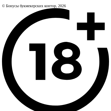
© Бонусы букмекерских контор, 2026