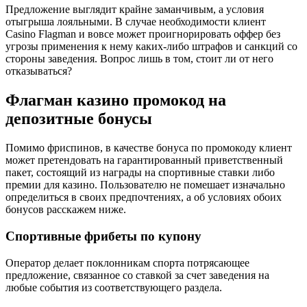
Предложение выглядит крайне заманчивым, а условия
отыгрыша лояльными. В случае необходимости клиент
Casino Flagman и вовсе может проигнорировать оффер без
угрозы применения к нему каких-либо штрафов и санкций со
стороны заведения. Вопрос лишь в том, стоит ли от него
отказываться?
Флагман казино промокод на
депозитные бонусы
Помимо фриспинов, в качестве бонуса по промокоду клиент
может претендовать на гарантированный приветственный
пакет, состоящий из награды на спортивные ставки либо
премии для казино. Пользователю не помешает изначально
определиться в своих предпочтениях, а об условиях обоих
бонусов расскажем ниже.
Спортивные фрибеты по купону
Оператор делает поклонникам спорта потрясающее
предложение, связанное со ставкой за счет заведения на
любые события из соответствующего раздела.