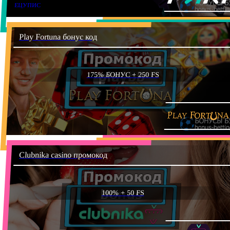
ЕЦУПИС
Play Fortuna бонус код
175% БОНУС + 250 FS
Clubnika casino промокод
100% + 50 FS