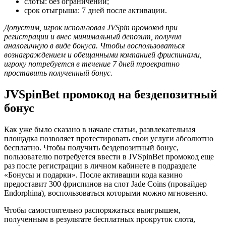
слоты: без ограничений;
срок отыгрыша: 7 дней после активации.
Допустим, игрок использовал JVSpin промокод при
регистрации и внес минимальный депозит, получив
аналогичную в виде бонуса. Чтобы воспользоваться
вознаграждением и обещанными компанией фриспинами,
игроку потребуется в течение 7 дней троекратно
проставить полученный бонус.
JVSpinBet промокод на бездепозитный
бонус
Как уже было сказано в начале статьи, развлекательная
площадка позволяет протестировать свои услуги абсолютно
бесплатно. Чтобы получить бездепозитный бонус,
пользователю потребуется ввести в JVSpinBet промокод еще
раз после регистрации в личном кабинете в подразделе
«Бонусы и подарки». После активации кода казино
предоставит 300 фриспинов на слот Jade Coins (провайдер
Endorphina), воспользоваться которыми можно мгновенно.
Чтобы самостоятельно распоряжаться выигрышем,
полученным в результате бесплатных прокруток слота,