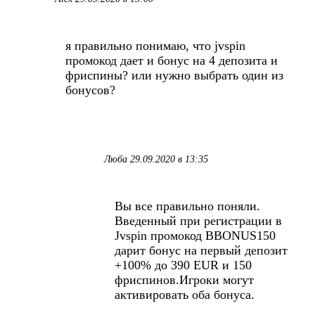
я правильно понимаю, что jvspin
промокод дает и бонус на 4 депозита и
фриспины? или нужно выбрать один из
бонусов?
Люба
29.09.2020 в 13:35
ОТВЕТИТЬ
Вы все правильно поняли.
Введенный при регистрации в
Jvspin промокод BBONUS150
дарит бонус на первый депозит
+100% до 390 EUR и 150
фриспинов.Игроки могут
активировать оба бонуса.