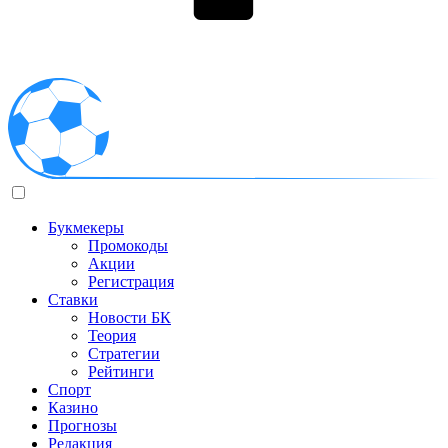
Букмекеры
Промокоды
Акции
Регистрация
Ставки
Новости БК
Теория
Стратегии
Рейтинги
Спорт
Казино
Прогнозы
Редакция