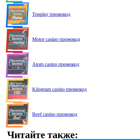
Tonplay промокод
Motor casino промокод
Atom casino промокод
Kilogram casino промокод
Beef casino промокод
Читайте также: