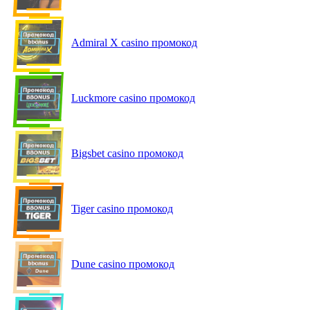
Admiral X casino промокод
Luckmore casino промокод
Bigsbet casino промокод
Tiger casino промокод
Dune casino промокод