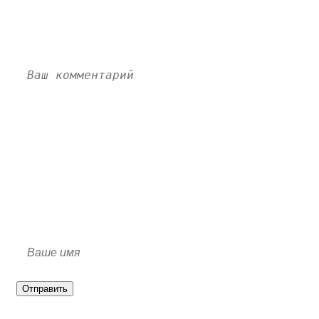
Отправить