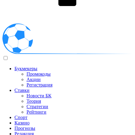
Букмекеры
Промокоды
Акции
Регистрация
Ставки
Новости БК
Теория
Стратегии
Рейтинги
Спорт
Казино
Прогнозы
Редакция