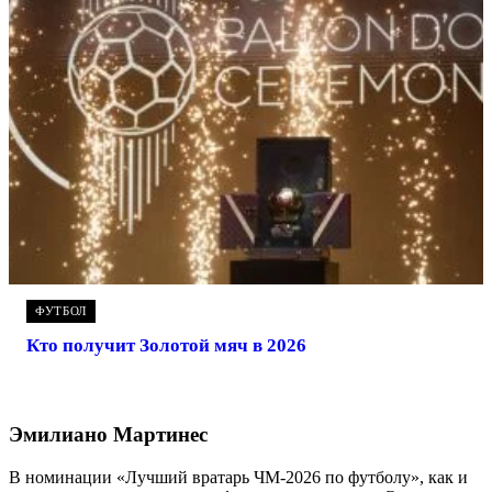
ФУТБОЛ
Кто получит Золотой мяч в 2026
Эмилиано Мартинес
В номинации «Лучший вратарь ЧМ-2026 по футболу», как и