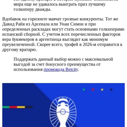
мира еще не удавалось выиграть приз лучшему
голкиперу дважды.
Вдобавок на горизонте маячат грозные конкуренты. Тот же
Давид Райя из Арсенала или Унаи Симон и при
определенных раскладах могут стать основными голкиперами
испанской сборной. С учетом всех перечисленных факторов
вера букмекеров в аргентинца выглядит как минимум
преувеличенной. Скорее всего, трофей в 2026-м отправится к
другому вратарю.
Поддержать данный выбор можно с максимальной
выгодой за счет бонусного преимущества от
использования
промокода Betcity
.