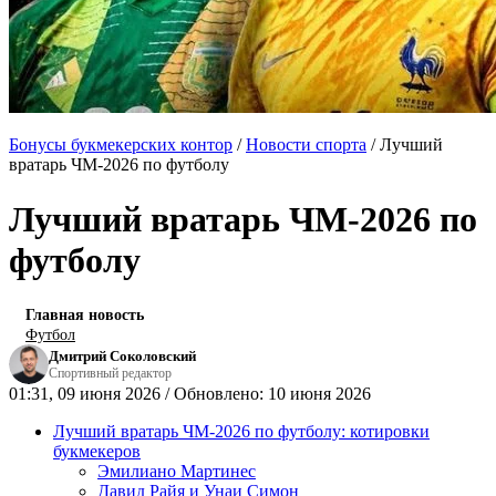
Бонусы букмекерских контор
/
Новости спорта
/
Лучший
вратарь ЧМ-2026 по футболу
Лучший вратарь ЧМ-2026 по
футболу
Главная новость
Футбол
Дмитрий Соколовский
Спортивный редактор
01:31, 09 июня 2026 / Обновлено: 10 июня 2026
Лучший вратарь ЧМ-2026 по футболу: котировки
букмекеров
Эмилиано Мартинес
Давид Райя и Унаи Симон