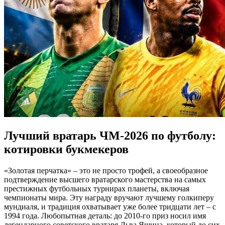
Лучший вратарь ЧМ-2026 по футболу:
котировки букмекеров
«Золотая перчатка» – это не просто трофей, а своеобразное
подтверждение высшего вратарского мастерства на самых
престижных футбольных турнирах планеты, включая
чемпионаты мира. Эту награду вручают лучшему голкиперу
мундиаля, и традиция охватывает уже более тридцати лет – с
1994 года. Любопытная деталь: до 2010-го приз носил имя
легендарного советского вратаря Льва Яшина, который до сих