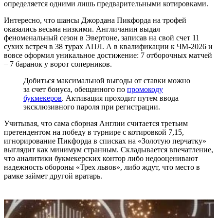
определяется одними лишь предварительными котировками.
Интересно, что шансы Джордана Пикфорда на трофей
оказались весьма низкими. Англичанин выдал
феноменальный сезон в Эвертоне, записав на свой счет 11
сухих встреч в 38 турах АПЛ. А в квалификации к ЧМ-2026 и
вовсе оформил уникальное достижение: 7 отборочных матчей
– 7 баранок у ворот соперников.
Добиться максимальной выгоды от ставки можно
за счет бонуса, обещанного по
промокоду
букмекеров
. Активация проходит путем ввода
эксклюзивного пароля при регистрации.
Учитывая, что сама сборная Англии считается третьим
претендентом на победу в турнире с котировкой 7,15,
игнорирование Пикфорда в списках на «Золотую перчатку»
выглядит как минимум странным. Складывается впечатление,
что аналитики букмекерских контор либо недооценивают
надежность обороны «Трех львов», либо ждут, что место в
рамке займет другой вратарь.