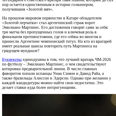
пор остается единственным в истории голкипером,
получившим «Золотой мяч».
На прошлом мировом первенстве в Катаре обладателем
«Золотой перчатки» стал аргентинский страж ворот
Эмилиано Мартинес. Его достижения говорят сами за себя:
три матча без пропущенных голов и ключевая роль в
финальном противостоянии, где его сейвы во многом и
принесли Аргентине чемпионский титул. Но кто из вратарей
имеет реальные шансы повторить путь Мартинеса на
грядущем мундиале?
Букмекеры
единодушны в том, что лучший вратарь ЧМ-2026
по футболу – Эмилиано Мартинес, о чем свидетельствуют
котировки предварительной линии. В число главных
фаворитов попали испанцы Унаи Симон и Давид Райа, а
также бразильцы Алиссон и Эдерсон. Однако при желании у
каждой кандидатуры можно найти свои недостатки. Это
делает ставки куда более интригующими.