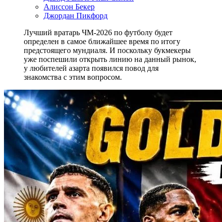
Алиссон Бекер
Джордан Пикфорд
Лучший вратарь ЧМ-2026 по футболу будет
определен в самое ближайшее время по итогу
предстоящего мундиаля. И поскольку букмекеры
уже поспешили открыть линию на данный рынок,
у любителей азарта появился повод для
знакомства с этим вопросом.