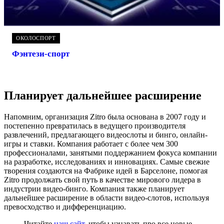
ОКОЛОСПОРТ
Фэнтези-спорт
Планирует дальнейшее расширение
Напомним, организация Zitro была основана в 2007 году и
постепенно превратилась в ведущего производителя
развлечений, предлагающего видеослоты и бинго, онлайн-
игры и ставки. Компания работает с более чем 300
профессионалами, занятыми поддержанием фокуса компании
на разработке, исследованиях и инновациях. Самые свежие
творения создаются на Фабрике идей в Барселоне, помогая
Zitro продолжать свой путь в качестве мирового лидера в
индустрии видео-бинго. Компания также планирует
дальнейшее расширение в области видео-слотов, используя
превосходство и дифференциацию.
Читайте
наш сайт,
чтобы узнавать про все новые