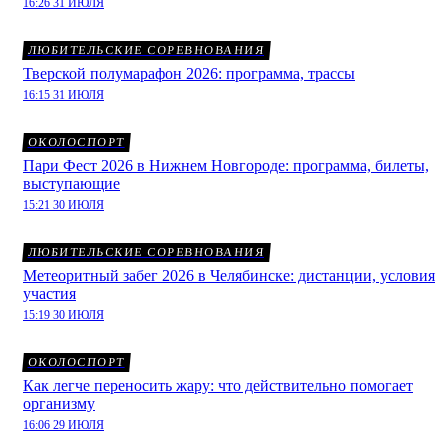
16:26 31 ИЮЛЯ
ЛЮБИТЕЛЬСКИЕ СОРЕВНОВАНИЯ
Тверской полумарафон 2026: программа, трассы
16:15 31 ИЮЛЯ
ОКОЛОСПОРТ
Пари Фест 2026 в Нижнем Новгороде: программа, билеты,
выступающие
15:21 30 ИЮЛЯ
ЛЮБИТЕЛЬСКИЕ СОРЕВНОВАНИЯ
Метеоритный забег 2026 в Челябинске: дистанции, условия
участия
15:19 30 ИЮЛЯ
ОКОЛОСПОРТ
Как легче переносить жару: что действительно помогает
организму
16:06 29 ИЮЛЯ