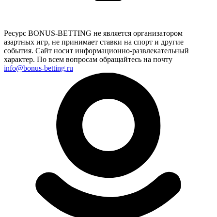
Ресурс BONUS-BETTING не является организатором
азартных игр, не принимает ставки на спорт и другие
события. Сайт носит информационно-развлекательный
характер. По всем вопросам обращайтесь на почту
info@bonus-betting.ru