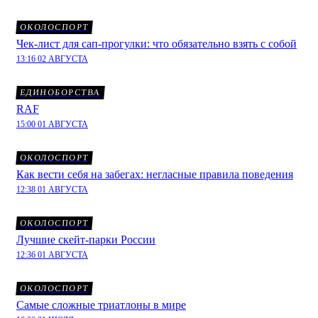
ОКОЛОСПОРТ
Чек-лист для сап-прогулки: что обязательно взять с собой
13:16 02 АВГУСТА
ЕДИНОБОРСТВА
RAF
15:00 01 АВГУСТА
ОКОЛОСПОРТ
Как вести себя на забегах: негласные правила поведения
12:38 01 АВГУСТА
ОКОЛОСПОРТ
Лучшие скейт-парки России
12:36 01 АВГУСТА
ОКОЛОСПОРТ
Самые сложные триатлоны в мире