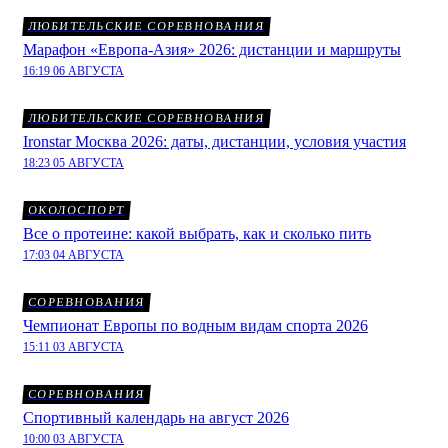
ЛЮБИТЕЛЬСКИЕ СОРЕВНОВАНИЯ
Марафон «Европа-Азия» 2026: дистанции и маршруты
16:19 06 АВГУСТА
ЛЮБИТЕЛЬСКИЕ СОРЕВНОВАНИЯ
Ironstar Москва 2026: даты, дистанции, условия участия
18:23 05 АВГУСТА
ОКОЛОСПОРТ
Все о протеине: какой выбрать, как и сколько пить
17:03 04 АВГУСТА
СОРЕВНОВАНИЯ
Чемпионат Европы по водным видам спорта 2026
15:11 03 АВГУСТА
СОРЕВНОВАНИЯ
Спортивный календарь на август 2026
10:00 03 АВГУСТА