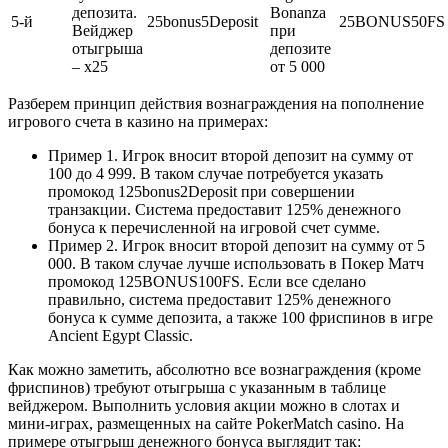
депозита.
Bonanza
5-й
25bonus5Deposit
25BONUS50FS
Вейджер
при
отыгрыша
депозите
– х25
от 5 000
Разберем принцип действия вознаграждения на пополнение
игрового счета в казино на примерах:
Пример 1. Игрок вносит второй депозит на сумму от
100 до 4 999. В таком случае потребуется указать
промокод 125bonus2Deposit при совершении
транзакции. Система предоставит 125% денежного
бонуса к перечисленной на игровой счет сумме.
Пример 2. Игрок вносит второй депозит на сумму от 5
000. В таком случае лучше использовать в Покер Матч
промокод 125BONUS100FS. Если все сделано
правильно, система предоставит 125% денежного
бонуса к сумме депозита, а также 100 фриспинов в игре
Ancient Egypt Classic.
Как можно заметить, абсолютно все вознаграждения (кроме
фриспинов) требуют отыгрыша с указанным в таблице
вейджером. Выполнить условия акции можно в слотах и
мини-играх, размещенных на сайте PokerMatch casino. На
примере отыгрыш денежного бонуса выглядит так: