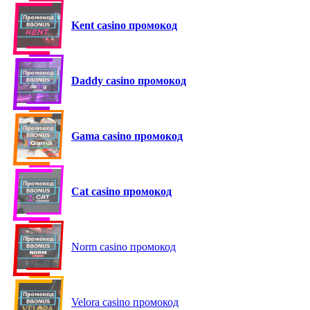
Kent casino промокод
Daddy casino промокод
Gama casino промокод
Cat casino промокод
Norm casino промокод
Velora casino промокод