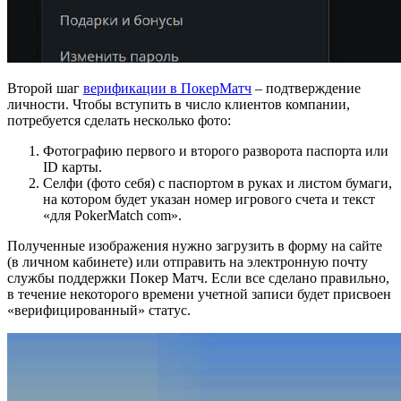
Второй шаг
верификации в ПокерМатч
– подтверждение
личности. Чтобы вступить в число клиентов компании,
потребуется сделать несколько фото:
Фотографию первого и второго разворота паспорта или
ID карты.
Селфи (фото себя) с паспортом в руках и листом бумаги,
на котором будет указан номер игрового счета и текст
«для PokerMatch com».
Полученные изображения нужно загрузить в форму на сайте
(в личном кабинете) или отправить на электронную почту
службы поддержки Покер Матч. Если все сделано правильно,
в течение некоторого времени учетной записи будет присвоен
«верифицированный» статус.