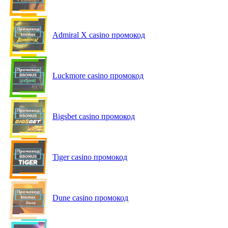
Admiral X casino промокод
Luckmore casino промокод
Bigsbet casino промокод
Tiger casino промокод
Dune casino промокод