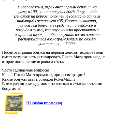
Предположим, игрок внес первый депозит на
сумму в 100, за что получил 200% бонус – 200.
Вейджер на первое пополнение (согласно данным
таблицы) составляет х35. Соответственно,
умножаем бонусные средства на вейджер и
получаем сумму, которую нужно проставить в
азартных играх, чтобы получить возможность
распоряжаться вознаграждением по своему
усмотрению, – 7 000.
После отыгрыша бонуса на первый депозит пользователь
имеет возможность активировать Покер Матч промокод на
второе пополнение игрового счета.
Часто задаваемые вопросы
Какой Покер Матч промокод при регистрации?
Какие бонусы дает промокод PokerMatch?
В чем разница между моментальными и отыгрываемыми
бонусами?
R7 casino промокод