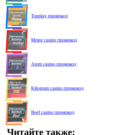
Tonplay промокод
Motor casino промокод
Atom casino промокод
Kilogram casino промокод
Beef casino промокод
Читайте также: