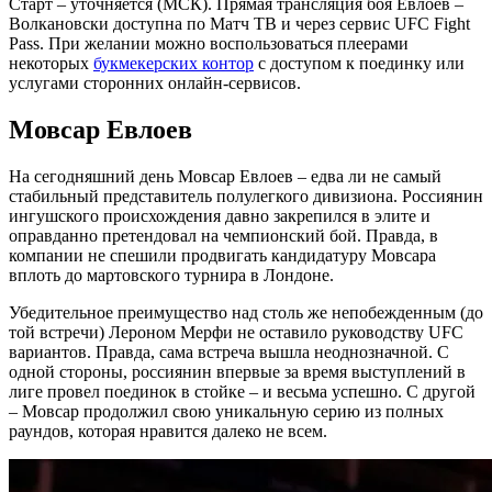
Старт – уточняется (МСК). Прямая трансляция боя Евлоев –
Волкановски доступна по Матч ТВ и через сервис UFC Fight
Pass. При желании можно воспользоваться плеерами
некоторых
букмекерских контор
с доступом к поединку или
услугами сторонних онлайн-сервисов.
Мовсар Евлоев
На сегодняшний день Мовсар Евлоев – едва ли не самый
стабильный представитель полулегкого дивизиона. Россиянин
ингушского происхождения давно закрепился в элите и
оправданно претендовал на чемпионский бой. Правда, в
компании не спешили продвигать кандидатуру Мовсара
вплоть до мартовского турнира в Лондоне.
Убедительное преимущество над столь же непобежденным (до
той встречи) Лероном Мерфи не оставило руководству UFC
вариантов. Правда, сама встреча вышла неоднозначной. С
одной стороны, россиянин впервые за время выступлений в
лиге провел поединок в стойке – и весьма успешно. С другой
– Мовсар продолжил свою уникальную серию из полных
раундов, которая нравится далеко не всем.