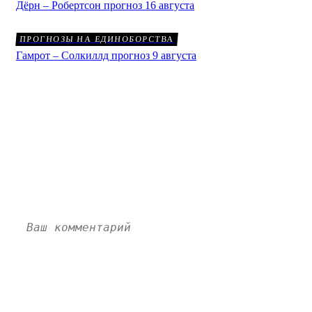
Дёрн – Робертсон прогноз 16 августа
ПРОГНОЗЫ НА ЕДИНОБОРСТВА
Гамрот – Солкиллд прогноз 9 августа
Евлоев – Волкановски
прогноз 16 августа:
комментарии
Пока нет комментариев. Напишите свой и станьте
первым!