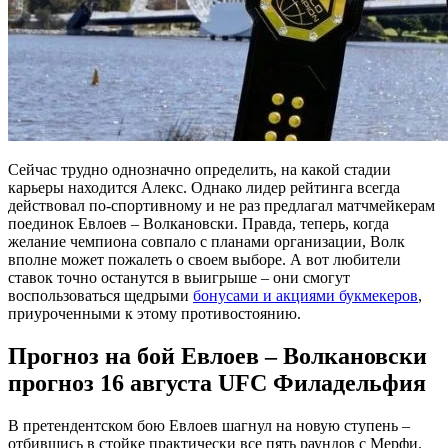
Сейчас трудно однозначно определить, на какой стадии
карьеры находится Алекс. Однако лидер рейтинга всегда
действовал по-спортивному и не раз предлагал матчмейкерам
поединок Евлоев – Волкановски. Правда, теперь, когда
желание чемпиона совпало с планами организации, Волк
вполне может пожалеть о своем выборе. А вот любители
ставок точно останутся в выигрыше – они смогут
воспользоваться щедрыми
бонусами и акциями букмекеров
,
приуроченными к этому противостоянию.
Прогноз на бой Евлоев – Волкановски
прогноз 16 августа UFC Филадельфия
В претендентском бою Евлоев шагнул на новую ступень –
отбившись в стойке практически все пять раундов с Мерфи.