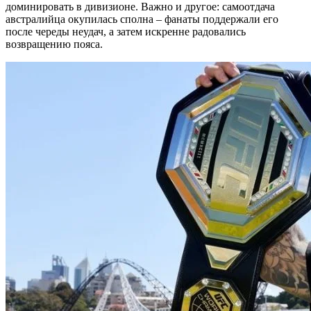
доминировать в дивизионе. Важно и другое: самоотдача
австралийца окупилась сполна – фанаты поддержали его
после череды неудач, а затем искренне радовались
возвращению пояса.