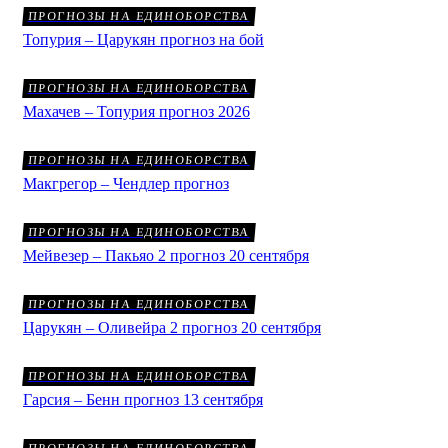
ПРОГНОЗЫ НА ЕДИНОБОРСТВА
Топурия – Царукян прогноз на бой
ПРОГНОЗЫ НА ЕДИНОБОРСТВА
Махачев – Топурия прогноз 2026
ПРОГНОЗЫ НА ЕДИНОБОРСТВА
Макгрегор – Чендлер прогноз
ПРОГНОЗЫ НА ЕДИНОБОРСТВА
Мейвезер – Пакьяо 2 прогноз 20 сентября
ПРОГНОЗЫ НА ЕДИНОБОРСТВА
Царукян – Оливейра 2 прогноз 20 сентября
ПРОГНОЗЫ НА ЕДИНОБОРСТВА
Гарсия – Бенн прогноз 13 сентября
ПРОГНОЗЫ НА ЕДИНОБОРСТВА