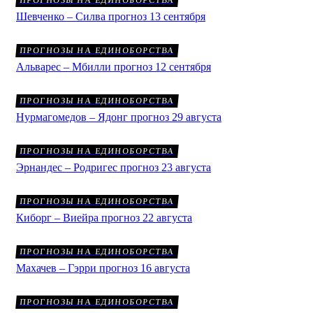
Шевченко – Силва прогноз 13 сентября
ПРОГНОЗЫ НА ЕДИНОБОРСТВА
Альварес – Мбилли прогноз 12 сентября
ПРОГНОЗЫ НА ЕДИНОБОРСТВА
Нурмагомедов – Ядонг прогноз 29 августа
ПРОГНОЗЫ НА ЕДИНОБОРСТВА
Эрнандес – Родригес прогноз 23 августа
ПРОГНОЗЫ НА ЕДИНОБОРСТВА
Киборг – Виейра прогноз 22 августа
ПРОГНОЗЫ НА ЕДИНОБОРСТВА
Махачев – Гэрри прогноз 16 августа
ПРОГНОЗЫ НА ЕДИНОБОРСТВА