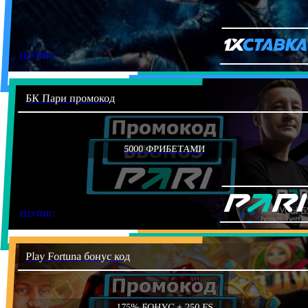
ЕЦУПИС
БК Пари промокод
5000 ФРИБЕТАМИ
ЕЦУПИС
Play Fortuna бонус код
175% БОНУС + 250 FS