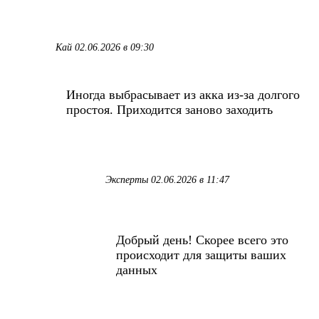
Кай
02.06.2026 в 09:30
ОТВЕТИТЬ
Иногда выбрасывает из акка из-за долгого
простоя. Приходится заново заходить
Эксперты
02.06.2026 в 11:47
ОТВЕТИТЬ
Добрый день! Скорее всего это
происходит для защиты ваших
данных