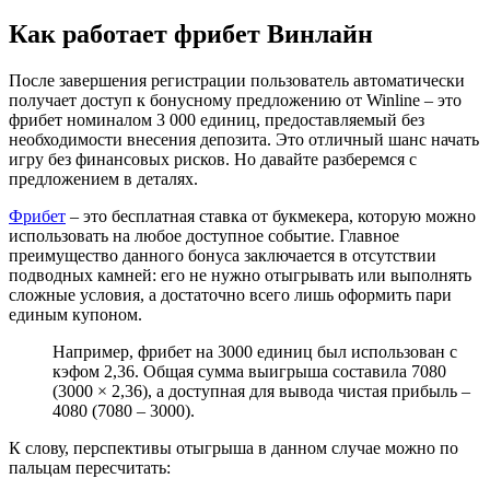
Как работает фрибет Винлайн
После завершения регистрации пользователь автоматически
получает доступ к бонусному предложению от Winline – это
фрибет номиналом 3 000 единиц, предоставляемый без
необходимости внесения депозита. Это отличный шанс начать
игру без финансовых рисков. Но давайте разберемся с
предложением в деталях.
Фрибет
– это бесплатная ставка от букмекера, которую можно
использовать на любое доступное событие. Главное
преимущество данного бонуса заключается в отсутствии
подводных камней: его не нужно отыгрывать или выполнять
сложные условия, а достаточно всего лишь оформить пари
единым купоном.
Например, фрибет на 3000 единиц был использован с
кэфом 2,36. Общая сумма выигрыша составила 7080
(3000 × 2,36), а доступная для вывода чистая прибыль –
4080 (7080 – 3000).
К слову, перспективы отыгрыша в данном случае можно по
пальцам пересчитать: