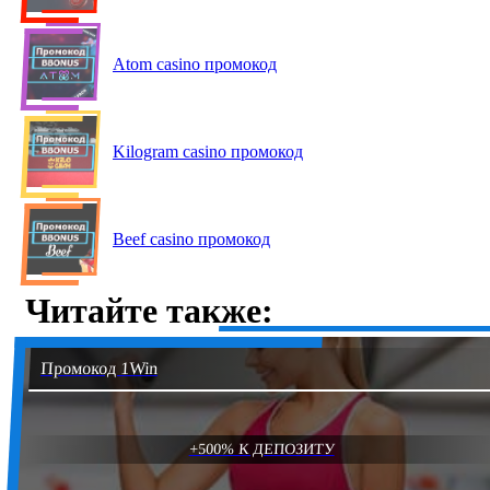
Atom casino промокод
Kilogram casino промокод
Beef casino промокод
Читайте также:
Промокод 1Win
+500% К ДЕПОЗИТУ