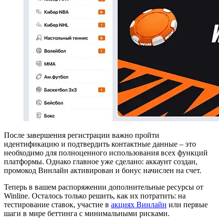
После завершения регистрации важно пройти
идентификацию и подтвердить контактные данные – это
необходимо для полноценного использования всех функций
платформы. Однако главное уже сделано: аккаунт создан,
промокод Винлайн активирован и бонус начислен на счет.
Теперь в вашем распоряжении дополнительные ресурсы от
Winline. Осталось только решить, как их потратить: на
тестирование ставок, участие в
акциях Винлайн
или первые
шаги в мире беттинга с минимальными рисками.