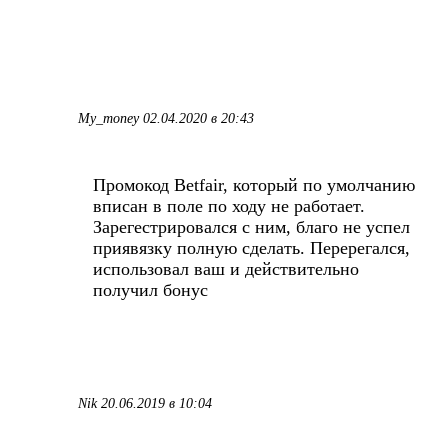
Betfair промокод:
комментарии (6)
My_money
02.04.2020 в 20:43
ОТВЕТИТЬ
Промокод Betfair, который по умолчанию
вписан в поле по ходу не работает.
Зарегестрировался с ним, благо не успел
приявязку полную сделать. Перерегался,
использовал ваш и действительно
получил бонус
Nik
20.06.2019 в 10:04
ОТВЕТИТЬ