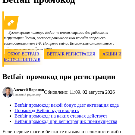
Букмекерская контора Betfair не имеет лицензии для работы на
территории России, распространение ссылки на сайт запрещено
законодательством РФ. Но прямо сейчас Вы можете ознакомиться с
сайтами легальных букмекеров.
ОБЗОР BETFAIR
BETFAIR РЕГИСТРАЦИЯ
АКЦИИ И
БОНУСЫ BETFAIR
Betfair промокод при регистрации
Алексей Воронов
Обновлено: 11:09, 02 августа 2026
Главный редактор
Betfair промокод: какой бонус дает активация кода
Промокод Betfair: куда вводить
Betfair промокод: на каких ставках действует
Betfair промокод при регистрации: преимущества
Если первые шаги в беттинге вызывают сложности либо