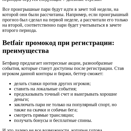
Все проигрышные пари будут идти в зачет той недели, на
которой они были рассчитаны. Например, если проигрышный
прогноз был сделал на первой неделе, а рассчитали его только
на второй, соответственно пари будет учитываться в зачете
второго периода.
Betfair промокод при регистрации:
преимущества
Бетфаир предлагает интересные акции, разнообразные
события, которые станут доступны после регистрации. Став
игроком данной конторы и биржи, беттер сможет:
делать ставки против других игроков;
ставить на локальные события;
предсказывать точный счет и выигрывать хорошие
деньги;
заключать пари не только на популярный спорт, но
также на скачки и собачьи бега;
смотреть прямые трансляции;
получать бонусы и бесплатные спины.
И это далеко не все возможности, которые готова