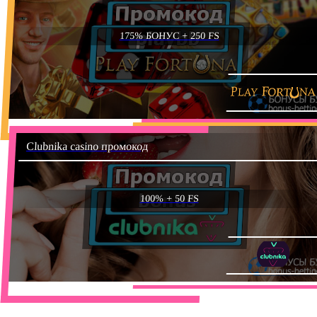
175% БОНУС + 250 FS
Clubnika casino промокод
100% + 50 FS