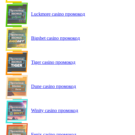
Luckmore casino промокод
Bigsbet casino промокод
Tiger casino промокод
Dune casino промокод
Winity casino промокод
Fenix casino промокод