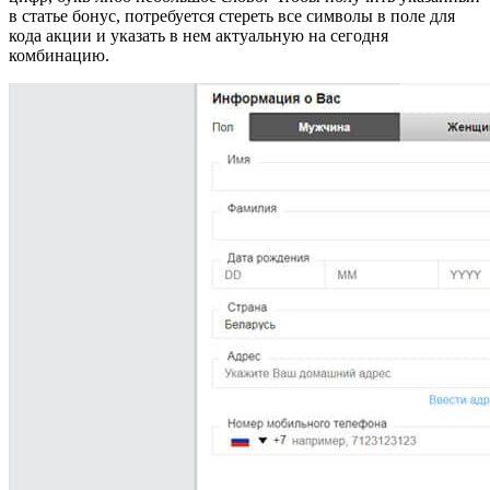
в статье бонус, потребуется стереть все символы в поле для
кода акции и указать в нем актуальную на сегодня
комбинацию.