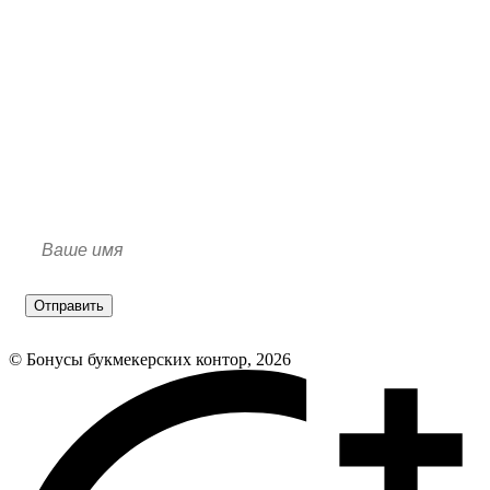
Отправить
© Бонусы букмекерских контор, 2026