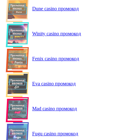
Dune casino промокод
Winity casino промокод
Fenix casino промокод
Eva casino промокод
Mad casino промокод
Fugu casino промокод