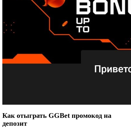
Как отыграть GGBet промокод на
депозит