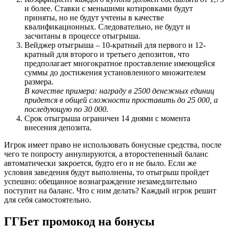
и более. Ставки с меньшими котировками будут
приняты, но не будут учтены в качестве
квалификационных. Следовательно, не будут и
засчитаны в процессе отыгрыша.
Вейджер отыгрыша – 10-кратный для первого и 12-
кратный для второго и третьего депозитов, что
предполагает многократное проставление имеющейся
суммы до достижения установленного множителем
размера.
В качестве примера: награду в 2500 денежных единиц
придется в общей сложности проставить до 25 000, а
последующую по 30 000.
Срок отыгрыша ограничен 14 днями с момента
внесения депозита.
Игрок имеет право не использовать бонусные средства, после
чего те попросту аннулируются, а второстепенный баланс
автоматически закроется, будто его и не было. Если же
условия заведения будут выполнены, то отыгрыш пройдет
успешно: обещанное вознаграждение незамедлительно
поступит на баланс. Что с ним делать? Каждый игрок решит
для себя самостоятельно.
ГГБет промокод на бонусы