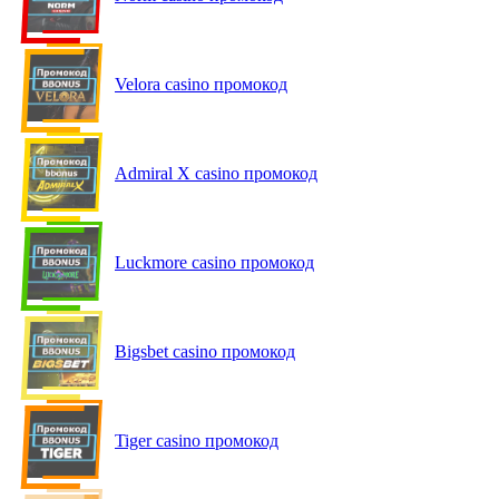
Velora casino промокод
Admiral X casino промокод
Luckmore casino промокод
Bigsbet casino промокод
Tiger casino промокод