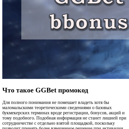
Что такое GGBet промокод
Для полного понимания не помешает владеть хотя бы
маломальскими теоретическими сведениями о базовых
букмекерских терминах вроде регистрации, бонусов, акций и
тому подобного. Подобная информация не станет лишней при
сотрудничестве с отдельно взятой площадкой, поскольку
позволит принять более взвешенное решение при активации