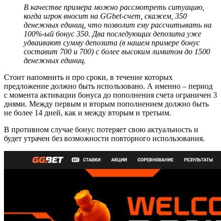
В качестве примера можно рассмотреть ситуацию,
когда игрок вносит на
GGbet-счет, скажем, 350
денежных единиц, что позволит ему рассчитывать на
100%-ый бонус 350. Два последующих депозита уже
удваивают сумму депозита (в нашем примере бонус
составит 700 и 700) с более высоким лимитом до 1500
денежных единиц.
Стоит напомнить и про сроки, в течение которых
предложение должно быть использовано. А именно – период
с момента активации бонуса до пополнения счета ограничен 3
днями. Между первым и вторым пополнением должно быть
не более 14 дней, как и между вторым и третьим.
В противном случае бонус потеряет свою актуальность и
будет утрачен без возможности повторного использования.