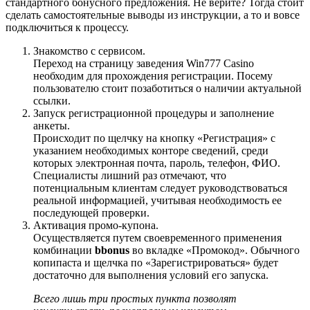
стандартного бонусного предложения. Не верите? Тогда стоит
сделать самостоятельные выводы из инструкции, а то и вовсе
подключиться к процессу.
Знакомство с сервисом.
Переход на страницу заведения Win777 Casino
необходим для прохождения регистрации. Посему
пользователю стоит позаботиться о наличии актуальной
ссылки.
Запуск регистрационной процедуры и заполнение
анкеты.
Происходит по щелчку на кнопку «Регистрация» с
указанием необходимых конторе сведений, среди
которых электронная почта, пароль, телефон, ФИО.
Специалисты лишний раз отмечают, что
потенциальным клиентам следует руководствоваться
реальной информацией, учитывая необходимость ее
последующей проверки.
Активация промо-купона.
Осуществляется путем своевременного применения
комбинации
bbonus
во вкладке «Промокод». Обычного
копипаста и щелчка по «Зарегистрироваться» будет
достаточно для выполнения условий его запуска.
Всего лишь три простых пункта позволят