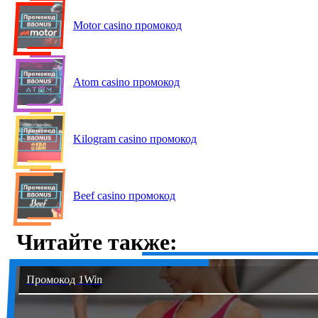
Motor casino промокод
Atom casino промокод
Kilogram casino промокод
Beef casino промокод
Читайте также:
Промокод 1Win