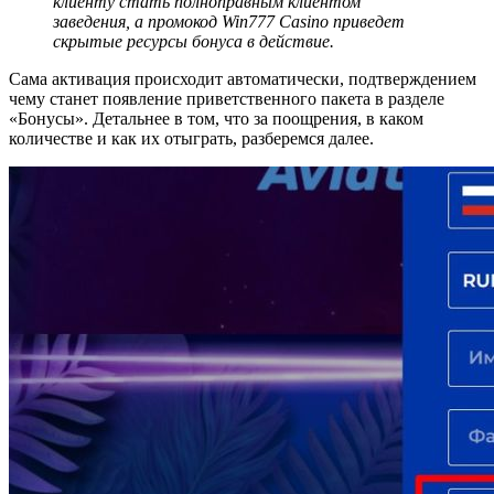
клиенту стать полноправным клиентом
заведения, а промокод Win777 Casino приведет
скрытые ресурсы бонуса в действие.
Сама активация происходит автоматически, подтверждением
чему станет появление приветственного пакета в разделе
«Бонусы». Детальнее в том, что за поощрения, в каком
количестве и как их отыграть, разберемся далее.