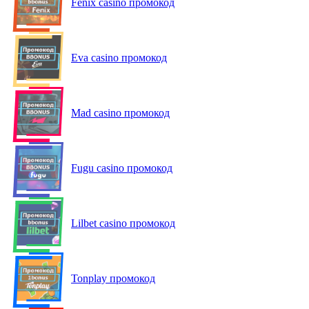
Fenix casino промокод
Eva casino промокод
Mad casino промокод
Fugu casino промокод
Lilbet casino промокод
Tonplay промокод