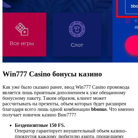
Win777 Casino бонусы казино
Как уже было сказано ранее, ввод Win777 Casino промокода
является лишь приятным дополнением к уже обещанному
бонусному пакету. Таким образом, клиент может
рассчитывать на презенты, объем которых будет расширен
благодаря всего лишь одной комбинации
bbonus
. Что именно
получает новичок казино Вин777?
Бездепозитные 150
FS
.
Оператор гарантирует внушительный объем казино-
прокруток каждому любителю азарта, прошедшему