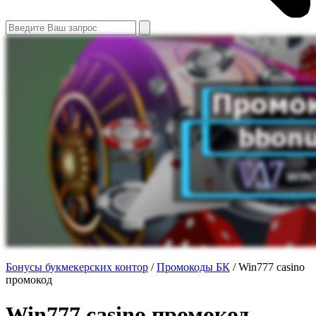
Бонусы букмекерских контор
/
Промокоды БК
/
Win777 casino
промокод
Win777 casino промокод