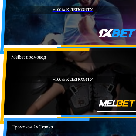
+100% К ДЕПОЗИТУ
Melbet промокод
+100% К ДЕПОЗИТУ
Промокод 1хСтавка