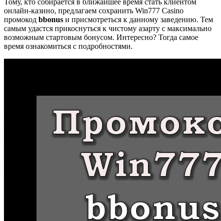
Тому, кто собирается в ближайшее время стать клиентом
онлайн-казино, предлагаем сохранить Win777 Casino
промокод
bbonus
и присмотреться к данному заведению. Тем
самым удастся прикоснуться к чистому азарту с максимально
возможным стартовым бонусом. Интересно? Тогда самое
время ознакомиться с подробностями.