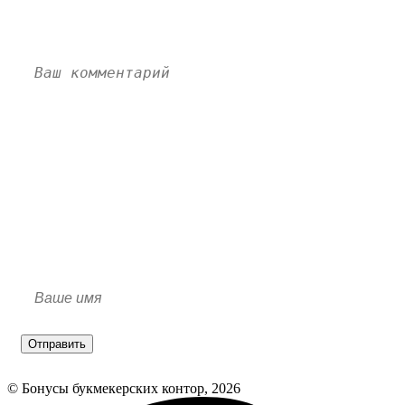
Отправить
© Бонусы букмекерских контор, 2026