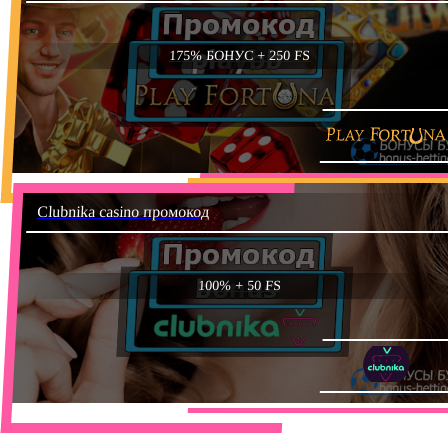
175% БОНУС + 250 FS
Clubnika casino промокод
100% + 50 FS