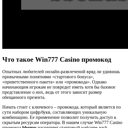
Что такое Win777 Casino промокод
Опытных любителей онлайн-развлечений вряд ли удивишь
привычными понятиями «стартового бонуса»,
«приветственного пакета» или «промокода». Однако
начинающим игрокам не повредит иметь хотя бы базовое
представление о них, ведь от этого зависит размер
обещанного презента.
Начать стоит с ключевого – промокода, который является по
сути набором цифр/букв, составляющих уникальную
комбинацию. Ее применение позволит получить доступ к
скрытым ресурсам оператора. В нашем случае Win777 Casino
промокод
bbonus
расширяет стартовый welcome-pack.