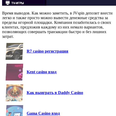
Время выводов. Как можно заметить, в JVspin депозит внести
легко и также просто можно вывести денежные средства за
пределы игорной площадки. Компания позаботилась о своих
клиентах, предложив каждому из них немало вариантов,
позволяющих совершать транзакции быстро и без лишних
затрат.
R7 casino регистрация
Kent casino вход
Как выиграть в Daddy Casino
Gama Casino вход