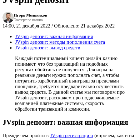
Игорь Мельников
Эксперт по казино
14:00, 21 декабря 2022 / Обновлено: 21 декабря 2022
JVspin депозит: важная информация
JVspin депозит: методы пополнения счета
JVspin депозит: вывод средств
Каждый потенциальный клиент онлайн-казино
понимает, что без транзакций на подобных
ресурсах обойтись не получится. Для игры на
реальные деньги нужно пополнять счет, а чтобы
потратить заработанный выигрыш за пределами
площадки, требуется предварительно осуществить
вывод средств. В данной статье мы поговорим про
JVspin депозит, расскажем про поддерживаемые
компанией платежные системы, скорость
обработки транзакций и комиссии.
JVspin депозит: важная информация
Прежде чем пройти в
JVspin регистрацию
(впрочем, как и на