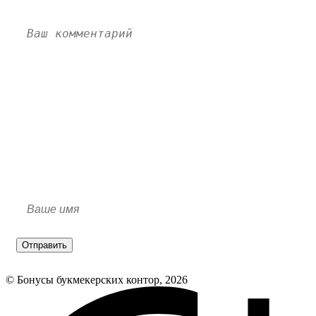
первым!
Отправить
© Бонусы букмекерских контор, 2026