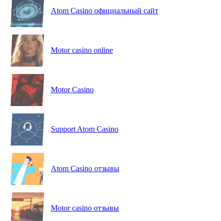
Atom Casino официальный сайт
Motor casino online
Motor Casino
Support Atom Casino
Atom Casino отзывы
Motor casino отзывы