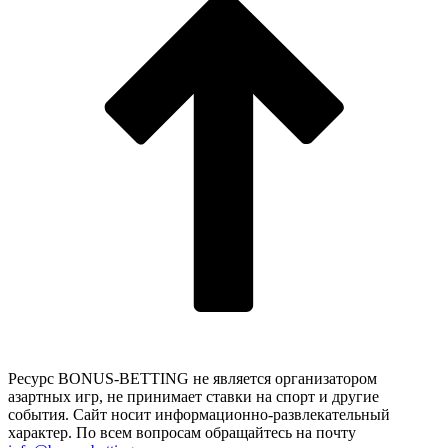
Ресурс BONUS-BETTING не является организатором
азартных игр, не принимает ставки на спорт и другие
события. Сайт носит информационно-развлекательный
характер. По всем вопросам обращайтесь на почту