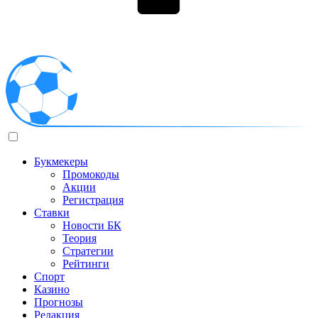
Букмекеры
Промокоды
Акции
Регистрация
Ставки
Новости БК
Теория
Стратегии
Рейтинги
Спорт
Казино
Прогнозы
Редакция