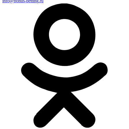
info@bonus-betting.ru