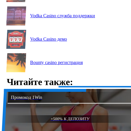
Vodka Casino служба поддержки
Vodka Casino демо
Bounty casino регистрация
Читайте также:
Промокод 1Win
+500% К ДЕПОЗИТУ