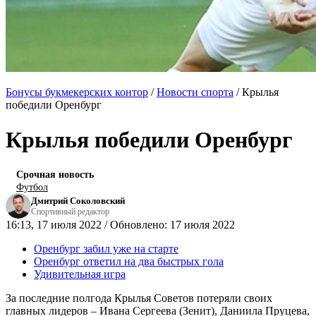
Бонусы букмекерских контор
/
Новости спорта
/
Крылья
победили Оренбург
Крылья победили Оренбург
Срочная новость
Футбол
Дмитрий Соколовский
Спортивный редактор
16:13, 17 июля 2022 / Обновлено: 17 июля 2022
Оренбург забил уже на старте
Оренбург ответил на два быстрых гола
Удивительная игра
За последние полгода Крылья Советов потеряли своих
главных лидеров – Ивана Сергеева (Зенит), Даниила Пруцева,