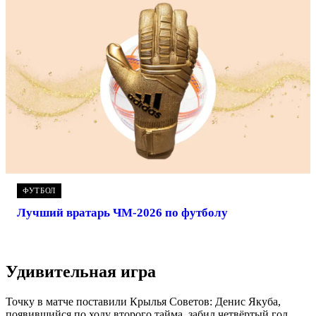
ФУТБОЛ
Лучший вратарь ЧМ-2026 по футболу
Удивительная игра
Точку в матче поставили Крылья Советов: Денис Якуба,
появившийся по ходу второго тайма, забил четвёртый гол.