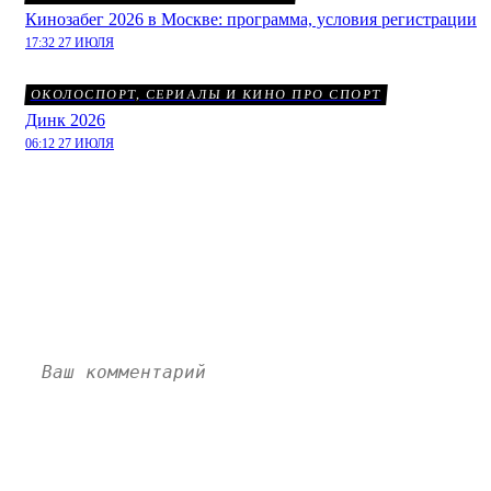
Кинозабег 2026 в Москве: программа, условия регистрации
17:32 27 ИЮЛЯ
ОКОЛОСПОРТ, СЕРИАЛЫ И КИНО ПРО СПОРТ
Динк 2026
06:12 27 ИЮЛЯ
Крылья победили Оренбург:
комментарии
Пока нет комментариев. Напишите свой и станьте
первым!