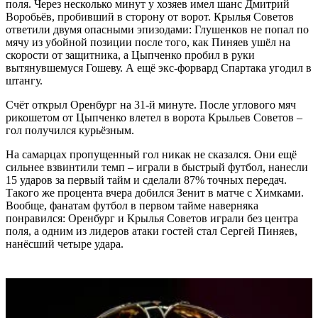
поля. Через несколько минут у хозяев имел шанс Дмитрий
Воробьёв, пробивший в сторону от ворот. Крылья Советов
ответили двумя опасными эпизодами: Глушенков не попал по
мячу из убойной позиции после того, как Пиняев ушёл на
скорости от защитника, а Цыпченко пробил в руки
вытянувшемуся Гошеву. А ещё экс-форвард Спартака угодил в
штангу.
Счёт открыл Оренбург на 31-й минуте. После углового мяч
рикошетом от Цыпченко влетел в ворота Крыльев Советов –
гол получился курьёзным.
На самарцах пропущенный гол никак не сказался. Они ещё
сильнее взвинтили темп – играли в быстрый футбол, нанесли
15 ударов за первый тайм и сделали 87% точных передач.
Такого же процента вчера добился Зенит в матче с Химками.
Вообще, фанатам футбол в первом тайме наверняка
понравился: Оренбург и Крылья Советов играли без центра
поля, а одним из лидеров атаки гостей стал Сергей Пиняев,
нанёсший четыре удара.