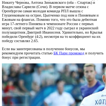
Никиту Чернова, Антона Зиньковского (оба – Спартак) и
Владислава Сарвели (Сочи). В первом матче сезона с
Оренбургом самая молодая команда РПЛ вышла с
Глушенковым на острие, Цыпченко под ним и Пиняевым и
Ежовым на флангах. Помимо того, что это была дебютная
игра 17-летнего Пиняева в чемпионате России с первых
минут, свой первый матч в 2022 году сыграл и украинский
полузащитник Дмитрий Иванисеня. Удивительно, но Крылья
победили Оренбург (4:2), несмотря на то коэффициент на их
победу составлял 2.65.
Если вы заинтересованы в получении бонусов, мы
рекомендуем прочитать статью
БК Пари промокод
и получить
бонус при регистрации.