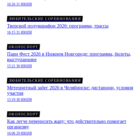
16:26 31 ИЮЛЯ
ЛЮБИТЕЛЬСКИЕ СОРЕВНОВАНИЯ
Тверской полумарафон 2026: программа, трассы
16:15 31 ИЮЛЯ
ОКОЛОСПОРТ
Пари Фест 2026 в Нижнем Новгороде: программа, билеты,
выступающие
15:21 30 ИЮЛЯ
ЛЮБИТЕЛЬСКИЕ СОРЕВНОВАНИЯ
Метеоритный забег 2026 в Челябинске: дистанции, условия
участия
15:19 30 ИЮЛЯ
ОКОЛОСПОРТ
Как легче переносить жару: что действительно помогает
организму
16:06 29 ИЮЛЯ