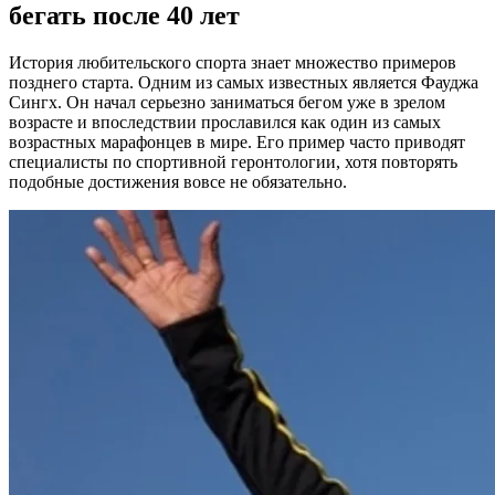
бегать после 40 лет
История любительского спорта знает множество примеров
позднего старта. Одним из самых известных является Фауджа
Сингх. Он начал серьезно заниматься бегом уже в зрелом
возрасте и впоследствии прославился как один из самых
возрастных марафонцев в мире. Его пример часто приводят
специалисты по спортивной геронтологии, хотя повторять
подобные достижения вовсе не обязательно.