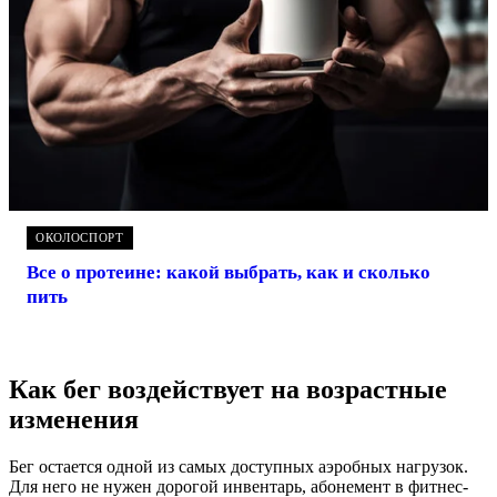
ОКОЛОСПОРТ
Все о протеине: какой выбрать, как и сколько
пить
Как бег воздействует на возрастные
изменения
Бег остается одной из самых доступных аэробных нагрузок.
Для него не нужен дорогой инвентарь, абонемент в фитнес-