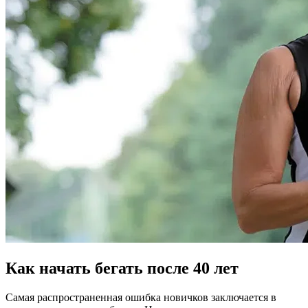
Как начать бегать после 40 лет
Самая распространенная ошибка новичков заключается в