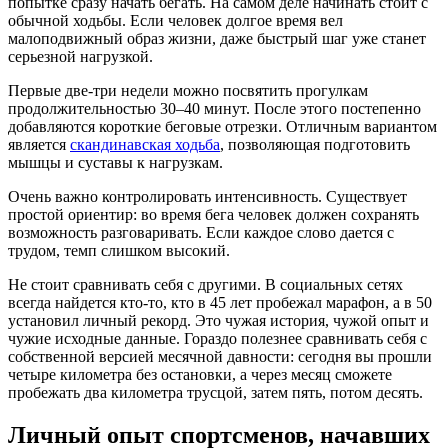
попытке сразу начать бегать. На самом деле начинать стоит с
обычной ходьбы. Если человек долгое время вел
малоподвижный образ жизни, даже быстрый шаг уже станет
серьезной нагрузкой.
Первые две-три недели можно посвятить прогулкам
продолжительностью 30–40 минут. После этого постепенно
добавляются короткие беговые отрезки. Отличным вариантом
является
скандинавская ходьба
, позволяющая подготовить
мышцы и суставы к нагрузкам.
Очень важно контролировать интенсивность. Существует
простой ориентир: во время бега человек должен сохранять
возможность разговаривать. Если каждое слово дается с
трудом, темп слишком высокий.
Не стоит сравнивать себя с другими. В социальных сетях
всегда найдется кто-то, кто в 45 лет пробежал марафон, а в 50
установил личный рекорд. Это чужая история, чужой опыт и
чужие исходные данные. Гораздо полезнее сравнивать себя с
собственной версией месячной давности: сегодня вы прошли
четыре километра без остановки, а через месяц сможете
пробежать два километра трусцой, затем пять, потом десять.
Личный опыт спортсменов, начавших