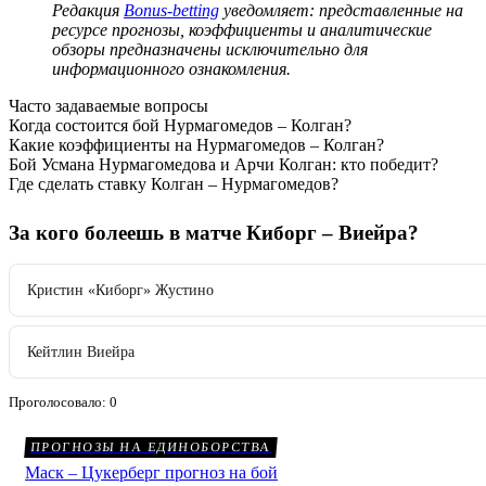
Редакция
Bonus-betting
уведомляет: представленные на
ресурсе прогнозы, коэффициенты и аналитические
обзоры предназначены исключительно для
информационного ознакомления.
Часто задаваемые вопросы
Когда состоится бой Нурмагомедов – Колган?
Какие коэффициенты на Нурмагомедов – Колган?
Бой Усмана Нурмагомедова и Арчи Колган: кто победит?
Где сделать ставку Колган – Нурмагомедов?
За кого болеешь в матче Киборг – Виейра?
Кристин «Киборг» Жустино
Кейтлин Виейра
Проголосовало:
0
ПРОГНОЗЫ НА ЕДИНОБОРСТВА
Маск – Цукерберг прогноз на бой