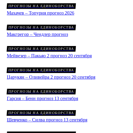
ПРОГНОЗЫ НА ЕДИНОБОРСТВА
Махачев – Топурия прогноз 2026
ПРОГНОЗЫ НА ЕДИНОБОРСТВА
Макгрегор – Чендлер прогноз
ПРОГНОЗЫ НА ЕДИНОБОРСТВА
Мейвезер – Пакьяо 2 прогноз 20 сентября
ПРОГНОЗЫ НА ЕДИНОБОРСТВА
Царукян – Оливейра 2 прогноз 20 сентября
ПРОГНОЗЫ НА ЕДИНОБОРСТВА
Гарсия – Бенн прогноз 13 сентября
ПРОГНОЗЫ НА ЕДИНОБОРСТВА
Шевченко – Силва прогноз 13 сентября