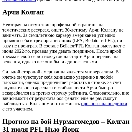
Арчи Колган
Невзирая на отсутствие профильной страницы на
тематических ресурсах, опыта 30-летнему Арчи Колгану не
занимать. За семилетнюю карьеру американец успешно
проявил себя в трех организациях (LFA, Bellator и PFL), ни
разу не проиграв. В составе Bellator/PFL Колган выступает с
июня 2022-го, проведя уже девять поединков. После яркой
трехматчевой серии нокаутов на старте Арчи перешел на
решения, однако все они были единогласными.
Сильной стороной американца является универсализм. В
клетке он чувствует себя одинаково уверенно в любой
плоскости, однако предпочитает работать в стойке. За счет
внушительного арсенала и стабильности Арчи быстро
вскарабкался на третью строчку рейтинга. Следовательно, вне
зависимости от результата боя фанаты еще не раз смогут
наблюдать за Колганом и отслеживать
прогнозы на поединки
с его участием.
Прогноз на бой Нурмагомедов – Колган
31 июля PFL Нью-Йорк