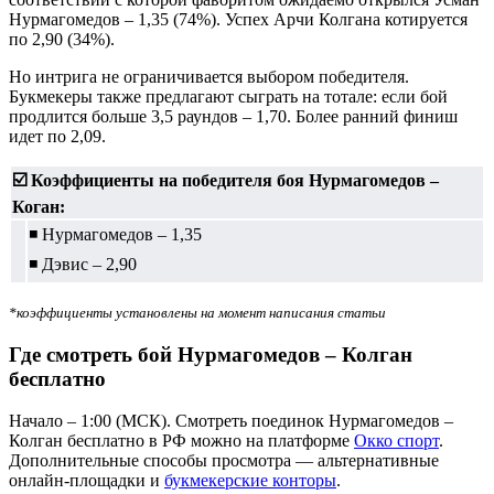
Нурмагомедов – 1,35 (74%). Успех Арчи Колгана котируется
по 2,90 (34%).
Но интрига не ограничивается выбором победителя.
Букмекеры также предлагают сыграть на тотале: если бой
продлится больше 3,5 раундов – 1,70. Более ранний финиш
идет по 2,09.
☑️
Коэффициенты на победителя боя Нурмагомедов –
Коган:
◾ Нурмагомедов – 1,35
◾ Дэвис – 2,90
*коэффициенты установлены на момент написания статьи
Где смотреть бой Нурмагомедов – Колган
бесплатно
Начало – 1:00 (МСК). Смотреть поединок Нурмагомедов –
Колган бесплатно в РФ можно на платформе
Окко спорт
.
Дополнительные способы просмотра — альтернативные
онлайн-площадки и
букмекерские конторы
.