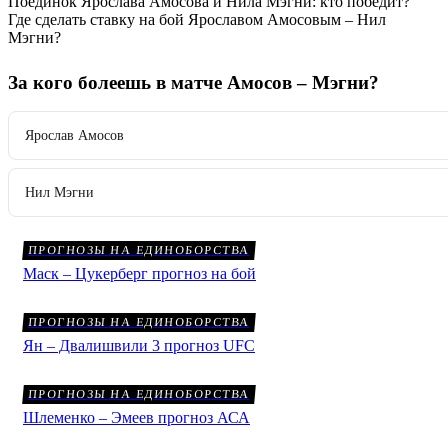
Поединок Ярослава Амосова и Нила Мэгни: кто победит?
Где сделать ставку на бой Ярославом Амосовым – Нил
Мэгни?
За кого болеешь в матче Амосов – Мэгни?
Ярослав Амосов
Нил Мэгни
ПРОГНОЗЫ НА ЕДИНОБОРСТВА
Маск – Цукерберг прогноз на бой
ПРОГНОЗЫ НА ЕДИНОБОРСТВА
Ян – Двалишвили 3 прогноз UFC
ПРОГНОЗЫ НА ЕДИНОБОРСТВА
Шлеменко – Эмеев прогноз АСА