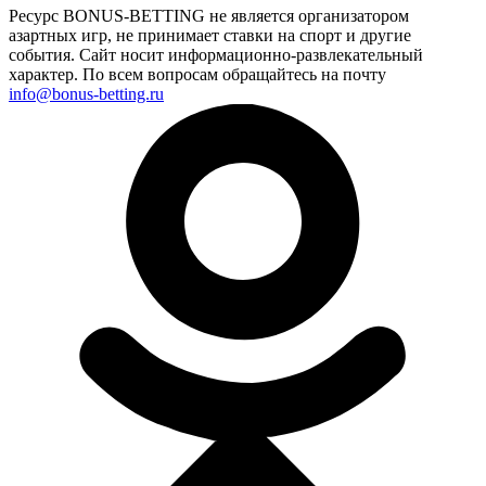
Ресурс BONUS-BETTING не является организатором
азартных игр, не принимает ставки на спорт и другие
события. Сайт носит информационно-развлекательный
характер. По всем вопросам обращайтесь на почту
info@bonus-betting.ru