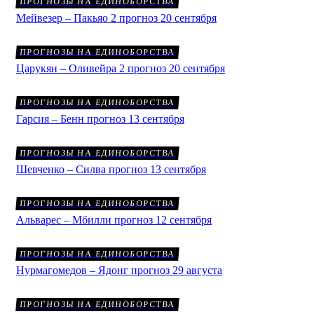
ПРОГНОЗЫ НА ЕДИНОБОРСТВА
Мейвезер – Пакьяо 2 прогноз 20 сентября
ПРОГНОЗЫ НА ЕДИНОБОРСТВА
Царукян – Оливейра 2 прогноз 20 сентября
ПРОГНОЗЫ НА ЕДИНОБОРСТВА
Гарсия – Бенн прогноз 13 сентября
ПРОГНОЗЫ НА ЕДИНОБОРСТВА
Шевченко – Силва прогноз 13 сентября
ПРОГНОЗЫ НА ЕДИНОБОРСТВА
Альварес – Мбилли прогноз 12 сентября
ПРОГНОЗЫ НА ЕДИНОБОРСТВА
Нурмагомедов – Ядонг прогноз 29 августа
ПРОГНОЗЫ НА ЕДИНОБОРСТВА