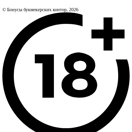
© Бонусы букмекерских контор, 2026