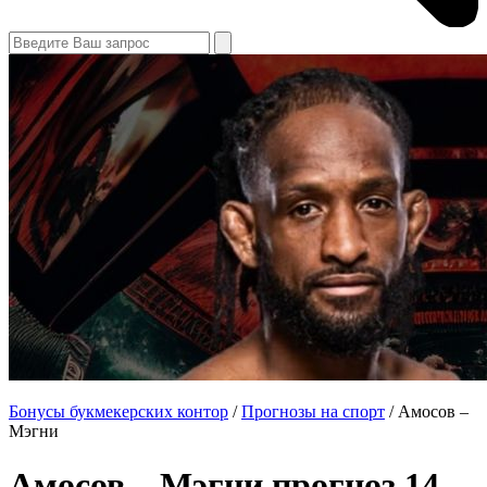
Бонусы букмекерских контор
/
Прогнозы на спорт
/
Амосов –
Мэгни
Амосов – Мэгни прогноз 14