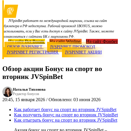
JVSpinBet работает по международной лицензии, ссылка на сайт
букмекера в РФ недоступна. Рабочий промокод 1BONUS, можно
использовать, если у Вас есть доступ к сайту JVSpinBet. Также, можете
ознакомиться с сайтами БК с лицензиями РФ.
На сайт Bet Boom
На сайт Winline
На сайт Фонбет
ОБЗОР JVSPINBET
JVSPINBET ПРОМОКОД
JVSPINBET РЕГИСТРАЦИЯ
JVSPINBET АКЦИИ
Обзор акции Бонус на спорт во
вторник JVSpinBet
Наталья Тихонова
Редактор бонусов
20:45, 15 января 2026 / Обновлено: 03 июня 2026
Как работает бонус на спорт во вторник JVSpinBet
Как получить бонус на спорт во вторник JVSpinBet
Как отыграть бонус на спорт во вторник JVSpinBet
Акция бонус на спорт во вторник JVSpinBet –