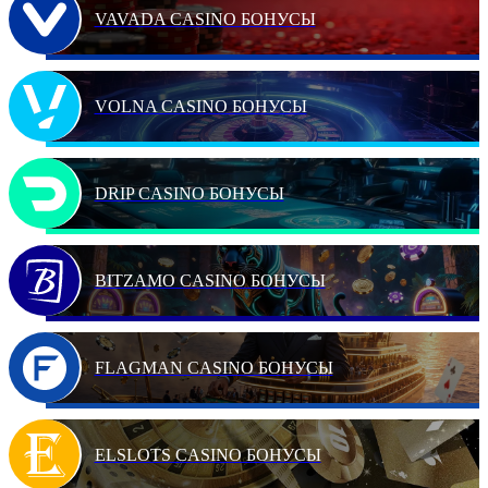
VAVADA CASINO БОНУСЫ
VOLNA CASINO БОНУСЫ
DRIP CASINO БОНУСЫ
BITZAMO CASINO БОНУСЫ
FLAGMAN CASINO БОНУСЫ
ELSLOTS CASINO БОНУСЫ