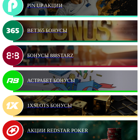
PIN UP АКЦИИ
BET365 БОНУСЫ
БОНУСЫ 888STARZ
АСТРАБЕТ БОНУСЫ
1XSLOTS БОНУСЫ
АКЦИИ REDSTAR POKER