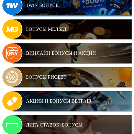
1WIN БОНУСЫ
БОНУСЫ МЕЛБЕТ
ВИНЛАЙН БОНУСЫ И АКЦИИ
БОНУСЫ РИОБЕТ
АКЦИИ И БОНУСЫ BETFAIR
ЛИГА СТАВОК: БОНУСЫ