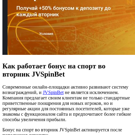
Как работает бонус на спорт во
вторник JVSpinBet
Современные онлайн-площадки активно развивают систему
вознаграждений, и
JVSpinBet
не является исключением.
Компания предлагает своим клиентам не только стандартные
приветственные поощрения для новых игроков, но и
регулярные акции для постоянных посетителей, которые уже
знакомы с функционалом сайта и предпочитают более гибкие
способы увеличения прибыли.
Бонус на спорт во вторник JVSpinBet активируется после