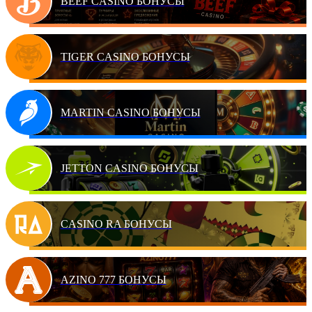
BEEF CASINO БОНУСЫ
TIGER CASINO БОНУСЫ
MARTIN CASINO БОНУСЫ
JETTON CASINO БОНУСЫ
CASINO RA БОНУСЫ
AZINO 777 БОНУСЫ