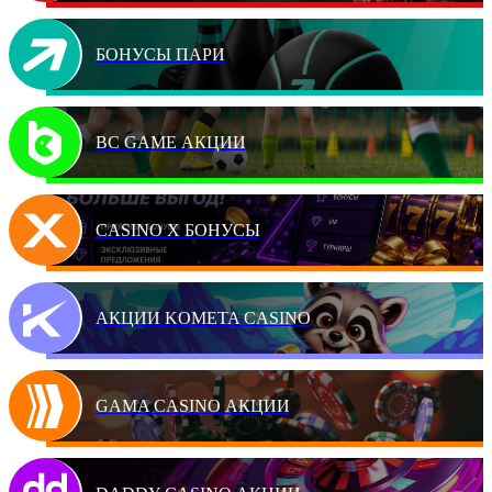
БОНУСЫ ПАРИ
BC GAME АКЦИИ
CASINO X БОНУСЫ
АКЦИИ KOMETA CASINO
GAMA CASINO АКЦИИ