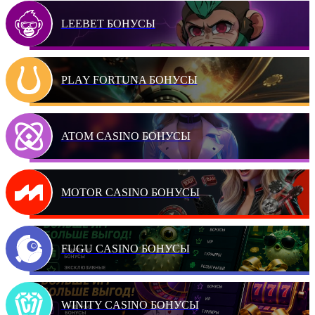
LEEBET БОНУСЫ
PLAY FORTUNA БОНУСЫ
ATOM CASINO БОНУСЫ
MOTOR CASINO БОНУСЫ
FUGU CASINO БОНУСЫ
WINITY CASINO БОНУСЫ