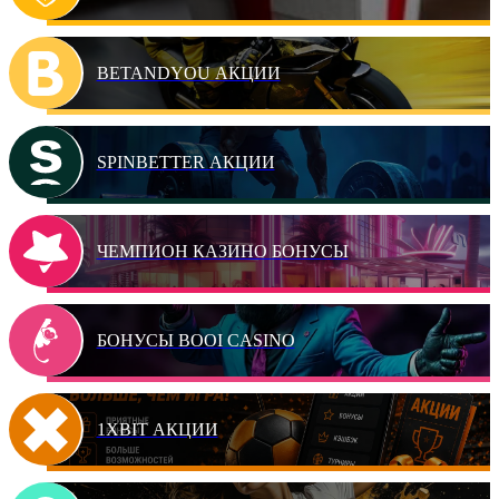
BETANDYOU АКЦИИ
SPINBETTER АКЦИИ
ЧЕМПИОН КАЗИНО БОНУСЫ
БОНУСЫ BOOI CASINO
1XBIT АКЦИИ