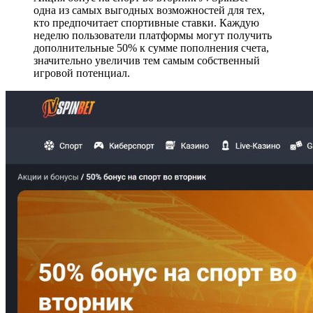
одна из самых выгодных возможностей для тех,
кто предпочитает спортивные ставки. Каждую
неделю пользователи платформы могут получить
дополнительные 50% к сумме пополнения счета,
значительно увеличив тем самым собственный
игровой потенциал.