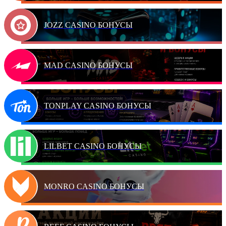
JOZZ CASINO БОНУСЫ
MAD CASINO БОНУСЫ
TONPLAY CASINO БОНУСЫ
LILBET CASINO БОНУСЫ
MONRO CASINO БОНУСЫ